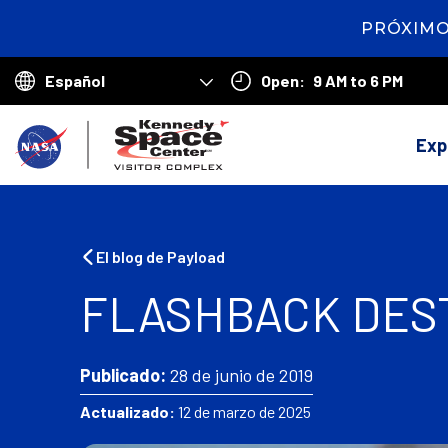
PRÓXIMO
1
day
7
Open:
9 AM to 6 PM
hours
10
Choose
minutes
53
your
V
seconds
language
Exp
o
l
v
El blog de Payload
e
FLASHBACK DEST
r
a
Publicado:
28 de junio de 2019
l
Actualizado:
12 de marzo de 2025
a