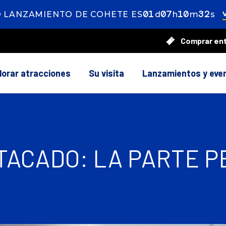
01
ay
07
ours
10
inutes
30
ec
 LANZAMIENTO DE COHETE ES
d
h
m
s
Comprar en
lorar atracciones
Su visita
Lanzamientos y eve
ACADO: LA PARTE P