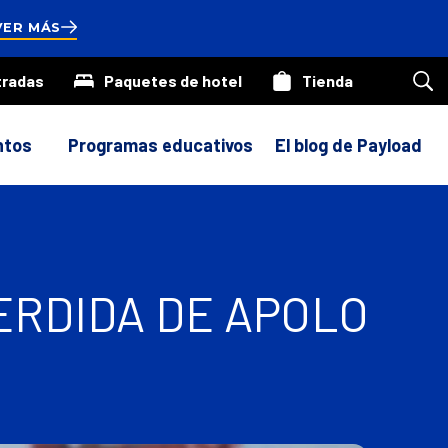
onds
VER MÁS
tradas
Paquetes de hotel
Tienda
Bus
en
nue
siti
ntos
Programas educativos
El blog de Payload
ERDIDA DE APOLO