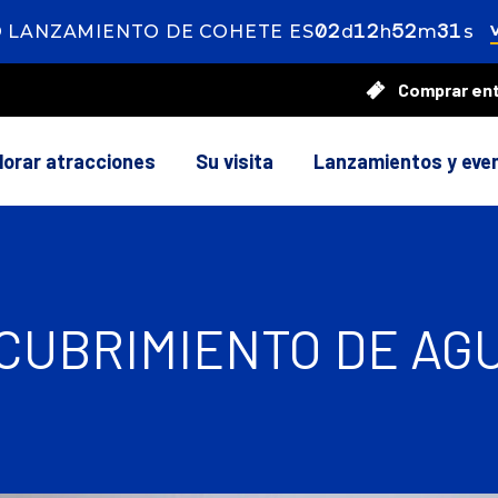
02
ays
12
ours
52
inutes
29
ec
 LANZAMIENTO DE COHETE ES
d
h
m
s
Comprar en
lorar atracciones
Su visita
Lanzamientos y eve
CUBRIMIENTO DE AG