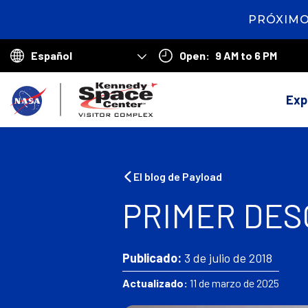
PRÓXIMO
2
days
12
Open:
9 AM to 6 PM
hours
52
Choose
minutes
50
your
V
seconds
language
Exp
o
l
v
El blog de Payload
e
PRIMER DES
r
a
Publicado:
3 de julio de 2018
l
Actualizado:
11 de marzo de 2025
a