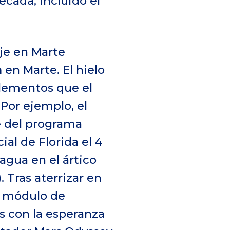
écada, incluido el
aje en Marte
a
en Marte. El hielo
lementos que el
 Por ejemplo, el
te del programa
al de Florida el 4
 agua en el ártico
). Tras aterrizar en
o módulo de
os con la esperanza