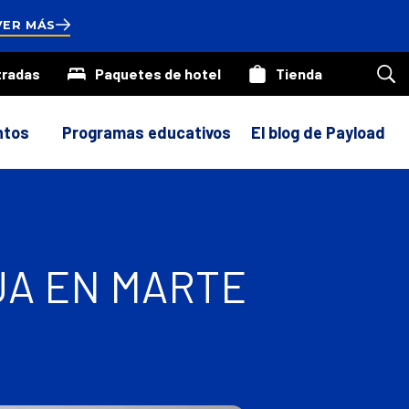
onds
VER MÁS
tradas
Paquetes de hotel
Tienda
Bus
en
nue
siti
ntos
Programas educativos
El blog de Payload
UA EN MARTE