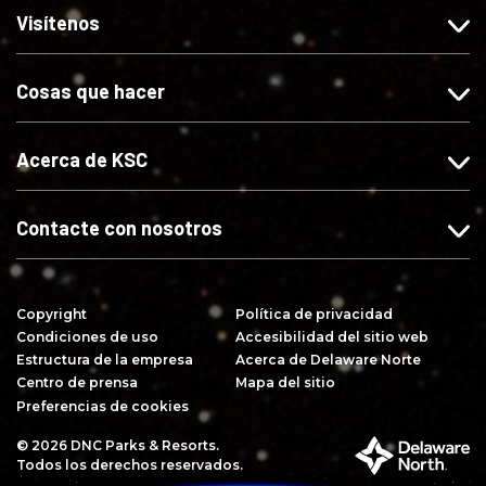
o
o
o
b
Visítenos
s
s
s
i
e
e
e
r
Cosas que hacer
s
s
s
s
F
I
X
e
a
n
e
Acerca de KSC
c
s
s
e
t
Y
b
a
o
Contacte con nosotros
o
g
u
o
r
T
k
a
u
Copyright
Política de privacidad
m
b
Condiciones de uso
Accesibilidad del sitio web
e
Estructura de la empresa
Acerca de Delaware Norte
Centro de prensa
Mapa del sitio
Preferencias de cookies
© 2026 DNC Parks & Resorts.
P
Todos los derechos reservados.
a