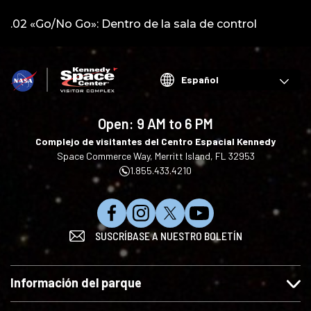
Vídeo:
.02 «Go/No Go»: Dentro de la sala de control
2
Choose
your
language
Open:
9 AM to 6 PM
Complejo de visitantes del Centro Espacial Kennedy
Space Commerce Way, Merritt Island, FL 32953
1.855.433.4210
S
S
S
S
SUSCRÍBASE A NUESTRO BOLETÍN
í
í
í
u
g
g
g
s
u
u
u
c
Información del parque
e
e
e
r
n
n
n
i