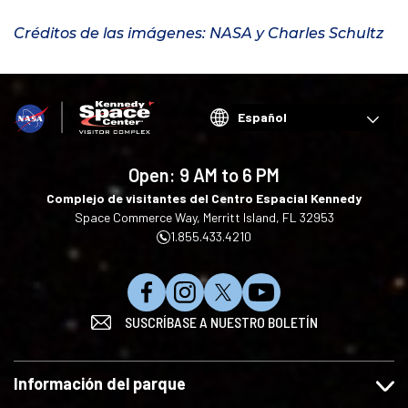
Créditos de las imágenes: NASA y Charles Schultz
Choose
your
language
Open:
9 AM to 6 PM
Complejo de visitantes del Centro Espacial Kennedy
Space Commerce Way, Merritt Island, FL 32953
1.855.433.4210
S
S
S
S
SUSCRÍBASE A NUESTRO BOLETÍN
í
í
í
u
g
g
g
s
u
u
u
c
Información del parque
e
e
e
r