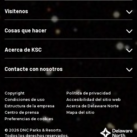
n
n
n
i
o
o
o
b
Visítenos
s
s
s
i
e
e
e
r
Cosas que hacer
s
s
s
s
F
I
X
e
a
n
e
Acerca de KSC
c
s
s
e
t
Y
b
a
o
Contacte con nosotros
o
g
u
o
r
T
k
a
u
Copyright
Política de privacidad
m
b
Condiciones de uso
Accesibilidad del sitio web
e
Estructura de la empresa
Acerca de Delaware Norte
Centro de prensa
Mapa del sitio
Preferencias de cookies
© 2026 DNC Parks & Resorts.
P
Todos los derechos reservados.