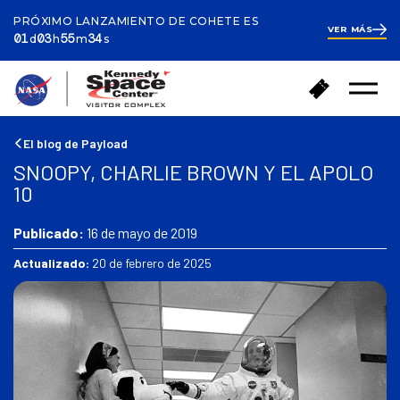
PRÓXIMO LANZAMIENTO DE COHETE ES
VER MÁS
ay
ours
inutes
econds
1
01
03
55
33
d
h
m
s
day
3
hours
55
V
C
minutes
52
Abrir
o
seconds
o
el
l
m
menú
v
p
El blog de Payload
e
r
SNOOPY, CHARLIE BROWN Y EL APOLO
r
a
10
a
r
l
e
a
Publicado:
16 de mayo de 2019
n
p
t
Actualizado:
20 de febrero de 2025
á
r
g
a
i
d
n
a
a
s
d
e
i