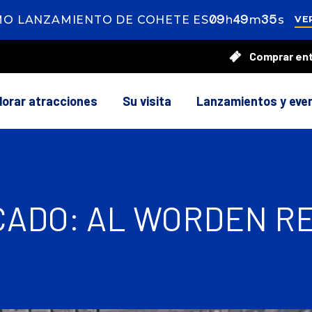
09
ours
49
inutes
33
econ
O LANZAMIENTO DE COHETE ES
h
m
s
VE
Comprar en
56
lorar atracciones
Su visita
Lanzamientos y eve
ADO: AL WORDEN RE