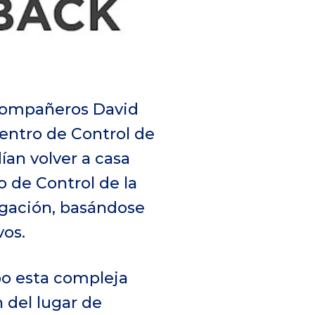
 compañeros David
Centro de Control de
ían volver a casa
 de Control de la
vegación, basándose
vos.
bo esta compleja
n del lugar de