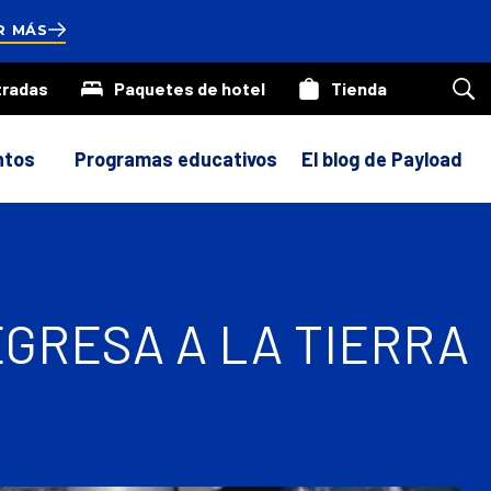
ds
R MÁS
tradas
Paquetes de hotel
Tienda
Bus
en
nue
siti
ntos
Programas educativos
El blog de Payload
GRESA A LA TIERRA