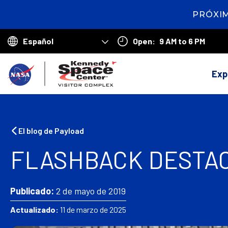
PRÓXIM
9
hours
49
Open:
9 AM to 6 PM
minutes
Choose
seconds
your
V
language
Exp
o
l
v
El blog de Payload
e
FLASHBACK DESTAC
r
a
Publicado:
2 de mayo de 2019
l
Actualizado:
11 de marzo de 2025
a