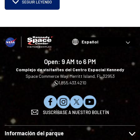
SEGUIR LEYENDO
Choose
your
language
Open:
9 AM to 6 PM
Complejo de visitantes del Centro Espacial Kennedy
Space Commerce Way, Merritt Island, FL 32953
1.855.433.4210
S
S
S
S
SUSCRÍBASE A NUESTRO BOLETÍN
í
í
í
u
g
g
g
s
u
u
u
c
Información del parque
e
e
e
r