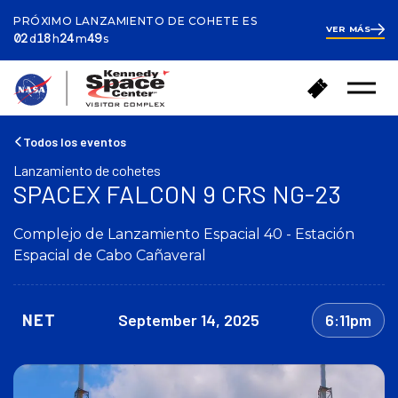
PRÓXIMO LANZAMIENTO DE COHETE ES
VER MÁS
ays
ours
inutes
econds
2
02
18
24
49
d
h
m
s
days
18
hours
25
V
C
minutes
Abrir
o
o
el
l
m
menú
v
p
Todos los eventos
e
r
Lanzamiento de cohetes
r
a
SPACEX FALCON 9 CRS NG-23
a
r
l
e
a
Complejo de Lanzamiento Espacial 40 - Estación
n
p
t
Espacial de Cabo Cañaveral
á
r
g
a
i
d
NET
September 14, 2025
6:11pm
n
a
a
s
d
e
i