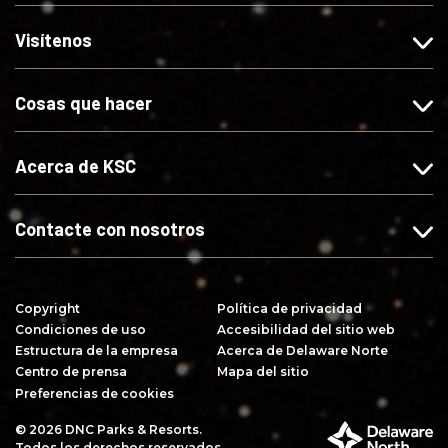
n
n
n
i
o
o
o
b
Visítenos
s
s
s
i
e
e
e
r
Cosas que hacer
s
s
s
s
F
I
X
e
a
n
e
Acerca de KSC
c
s
s
e
t
Y
b
a
o
Contacte con nosotros
o
g
u
o
r
T
k
a
u
Copyright
Política de privacidad
m
b
Condiciones de uso
Accesibilidad del sitio web
e
Estructura de la empresa
Acerca de Delaware Norte
Centro de prensa
Mapa del sitio
Preferencias de cookies
© 2026 DNC Parks & Resorts.
P
Todos los derechos reservados.