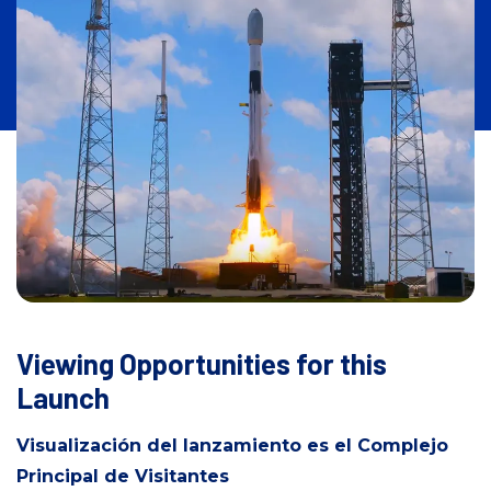
n
i
c
i
o
Viewing Opportunities for this
Launch
Visualización del lanzamiento es el Complejo
Principal de Visitantes