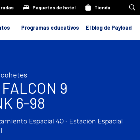
tradas
Paquetes de hotel
Tienda
Bus
en
nue
siti
ntos
Programas educativos
El blog de Payload
 cohetes
 FALCON 9
K 6-98
amiento Espacial 40 - Estación Espacial
l