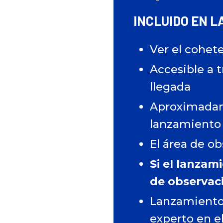
INCLUIDO EN L
Ver el cohet
Accesible a 
llegada
Aproximadame
lanzamiento
El área de ob
Si el lanzam
de observaci
Lanzamiento
experto en e