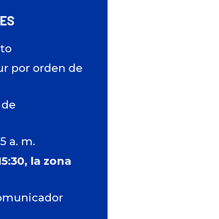
TES
nto
ur por orden de
 de
5 a. m.
5:30, la zona
comunicador