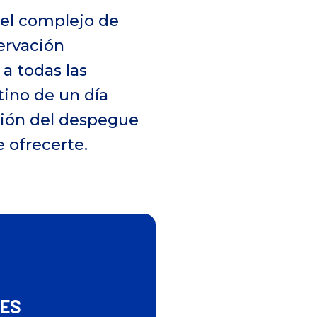
del complejo de
servación
a todas las
tino de un día
ción del despegue
 ofrecerte.
TES