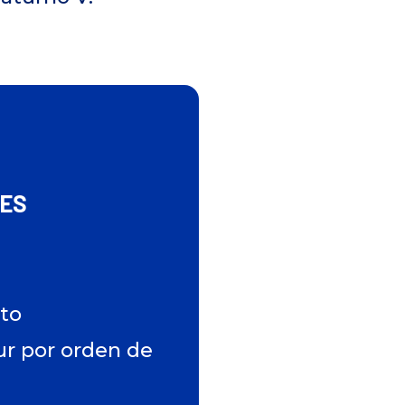
TES
nto
ur por orden de