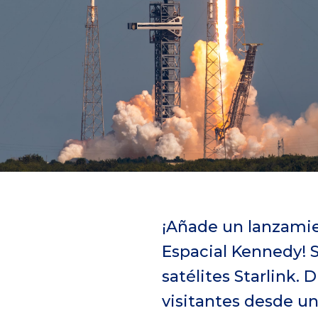
g
i
n
a
d
e
i
n
i
¡Añade un lanzamien
c
Espacial Kennedy! S
i
satélites Starlink.
o
visitantes desde un