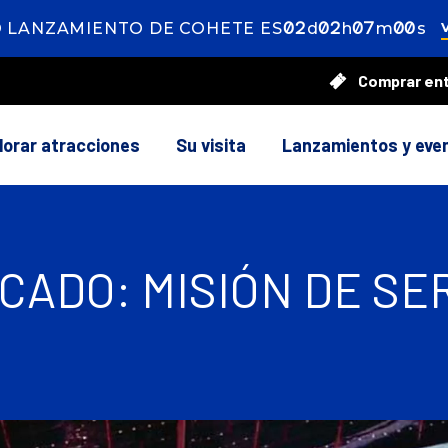
02
ays
02
ours
06
inutes
58
ec
 LANZAMIENTO DE COHETE ES
d
h
m
s
Comprar en
lorar atracciones
Su visita
Lanzamientos y eve
ADO: MISIÓN DE SE