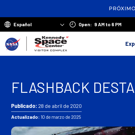
PRÓXIMO
2
days
2
Open:
9 AM to 6 PM
hours
7
Choose
minutes
your
V
language
Exp
o
l
v
FLASHBACK DESTAC
e
r
a
Publicado:
28 de abril de 2020
l
Actualizado:
10 de marzo de 2025
a