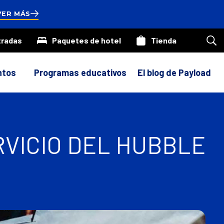
onds
VER MÁS
tradas
Paquetes de hotel
Tienda
Bus
en
nue
siti
ntos
Programas educativos
El blog de Payload
RVICIO DEL HUBBLE