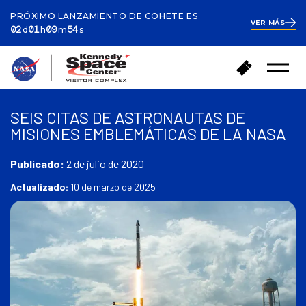
PRÓXIMO LANZAMIENTO DE COHETE ES
VER MÁS
ays
our
inutes
econds
2
02
01
09
53
d
h
m
s
days
1
hour
10
V
C
minutes
Abrir
o
o
el
l
m
menú
v
p
SEIS CITAS DE ASTRONAUTAS DE
e
r
MISIONES EMBLEMÁTICAS DE LA NASA
r
a
a
r
l
Publicado:
2 de julio de 2020
e
a
n
Actualizado:
10 de marzo de 2025
p
t
á
r
g
a
i
d
n
a
a
s
d
e
i