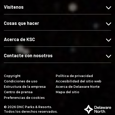
o
o
o
b
Visítenos
s
s
s
i
e
e
e
r
Cosas que hacer
s
s
s
s
F
I
X
e
a
n
e
Acerca de KSC
c
s
s
e
t
Y
b
a
o
Contacte con nosotros
o
g
u
o
r
T
k
a
u
Copyright
Política de privacidad
m
b
Condiciones de uso
Accesibilidad del sitio web
e
Estructura de la empresa
Acerca de Delaware Norte
Centro de prensa
Mapa del sitio
Preferencias de cookies
© 2026 DNC Parks & Resorts.
P
Todos los derechos reservados.
a