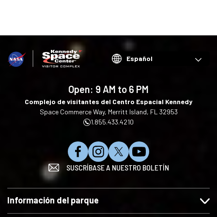
Choose
your
language
Open:
9 AM to 6 PM
Complejo de visitantes del Centro Espacial Kennedy
Space Commerce Way, Merritt Island, FL 32953
1.855.433.4210
S
S
S
S
SUSCRÍBASE A NUESTRO BOLETÍN
í
í
í
u
g
g
g
s
u
u
u
c
Información del parque
e
e
e
r
n
n
n
i