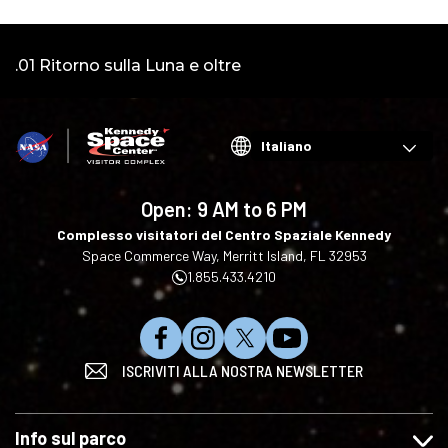
Video:
.01 Ritorno sulla Luna e oltre
2
Choose
your
language
Open:
9 AM to 6 PM
Complesso visitatori del Centro Spaziale Kennedy
Space Commerce Way, Merritt Island, FL 32953
1.855.433.4210
C
S
S
I
ISCRIVITI ALLA NOSTRA NEWSLETTER
l
e
e
s
i
g
g
c
c
u
u
r
Info sul parco
c
i
i
i