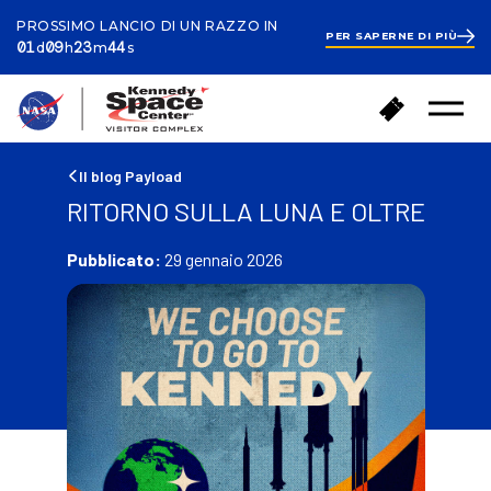
PROSSIMO LANCIO DI UN RAZZO IN
PER SAPERNE DI PIÙ
ay
ours
inutes
econds
1
01
09
23
43
d
h
m
s
day
9
hours
24
T
A
minutes
Menu
o
c
aperto
r
q
n
u
Il blog Payload
a
i
RITORNO SULLA LUNA E OLTRE
a
s
c
t
a
Pubblicato:
29 gennaio 2026
a
s
i
a
b
i
g
l
i
e
t
t