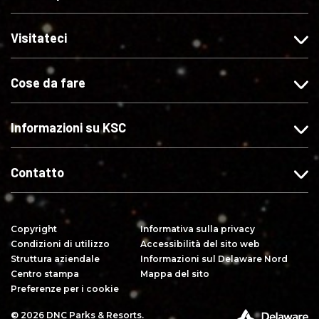
a
t
c
v
s
e
i
i
Visitateci
u
c
s
t
"
i
u
i
Cose da fare
M
s
X
s
i
u
u
p
I
Y
Informazioni su KSC
i
n
o
a
s
u
c
t
T
Contatto
e
a
u
"
g
b
s
r
e
Copyright
Informativa sulla privacy
u
a
Condizioni di utilizzo
Accessibilità del sito web
F
m
Struttura aziendale
Informazioni sul Delaware Nord
a
Centro stampa
Mappa del sito
c
Preferenze per i cookie
e
© 2026 DNC Parks & Resorts.
P