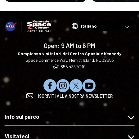
Choose
your
language
Open:
9 AM to 6 PM
Complesso visitatori del Centro Spaziale Kennedy
Space Commerce Way, Merritt Island, FL 32953
1.855.433.4210
C
S
S
I
ISCRIVITI ALLA NOSTRA NEWSLETTER
l
e
e
s
i
g
g
c
c
u
u
r
Info sul parco
c
i
i
i
a
t
c
v
s
e
i
i
Visitateci