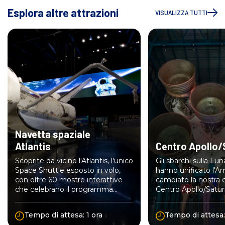
Esplora altre attrazioni
VISUALIZZA TUTTI
Navetta spaziale
Atlantis
Centro Apollo/
Scoprite da vicino l'Atlantis, l'unico
Gli sbarchi sulla Lun
Space Shuttle esposto in volo,
hanno unificato l'A
con oltre 60 mostre interattive
cambiato la nostra cu
che celebrano il programma
Centro Apollo/Satu
Shuttle della NASA.
omaggio a coloro c
reso possibile.
Tempo di attesa: 1 ora
Tempo di attesa: