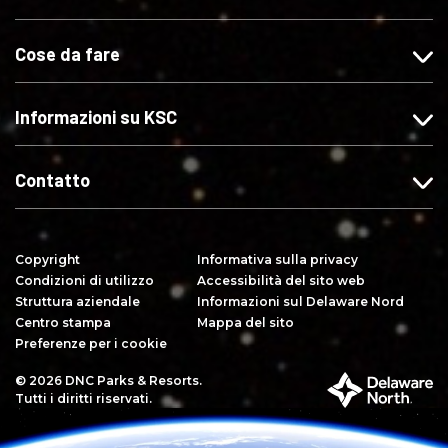
u
c
s
t
"
i
u
i
Cose da fare
M
s
X
s
i
u
u
p
I
Y
Informazioni su KSC
i
n
o
a
s
u
c
t
T
Contatto
e
a
u
"
g
b
s
r
e
Copyright
Informativa sulla privacy
u
a
Condizioni di utilizzo
Accessibilità del sito web
F
m
Struttura aziendale
Informazioni sul Delaware Nord
a
Centro stampa
Mappa del sito
c
Preferenze per i cookie
e
© 2026 DNC Parks & Resorts.
P
b
Tutti i diritti riservati.
a
o
r
o