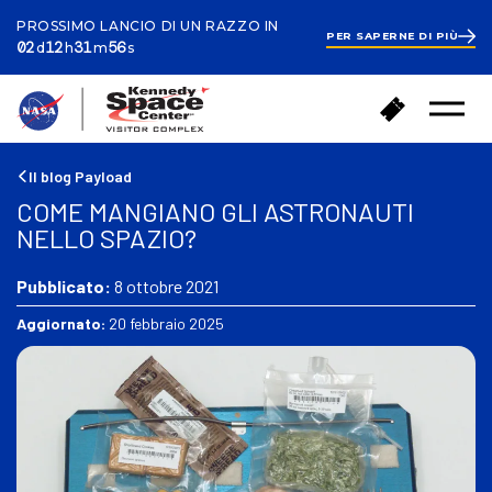
PROSSIMO LANCIO DI UN RAZZO IN
PER SAPERNE DI PIÙ
ays
ours
inutes
econds
2
02
12
31
55
d
h
m
s
days
12
hours
32
T
A
minutes
Menu
o
c
aperto
r
q
n
u
Il blog Payload
a
i
COME MANGIANO GLI ASTRONAUTI
a
s
NELLO SPAZIO?
c
t
a
a
s
Pubblicato:
8 ottobre 2021
i
a
b
Aggiornato:
20 febbraio 2025
i
g
l
i
e
t
t