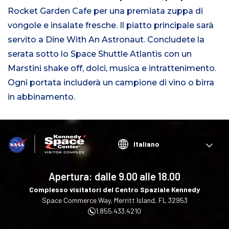
Rocket Garden Cafe per una premiata zuppa di
vongole e insalate fresche. Il piatto principale sarà
servito a Dine With An Astronaut. Concludete la
serata sotto lo Space Shuttle Atlantis con un
Marstini shake off, dolci, musica e intrattenimento.
Ogni portata includerà un campione di vino o birra
in abbinamento.
Choose
your
language
Apertura: dalle
9.00 alle 18.00
Complesso visitatori del Centro Spaziale Kennedy
Space Commerce Way, Merritt Island, FL 32953
1.855.433.4210