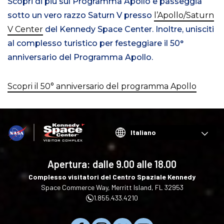
Scopri di più sul Programma Apollo e passeggia
sotto un vero razzo Saturn V presso
l’Apollo/Saturn
V Center
del Kennedy Space Center. Inoltre, unisciti
al complesso turistico per festeggiare il 50°
anniversario del Programma Apollo.
Scopri il 50° anniversario del programma Apollo
Choose
your
language
Apertura: dalle
9.00 alle 18.00
Complesso visitatori del Centro Spaziale Kennedy
Space Commerce Way, Merritt Island, FL 32953
1.855.433.4210