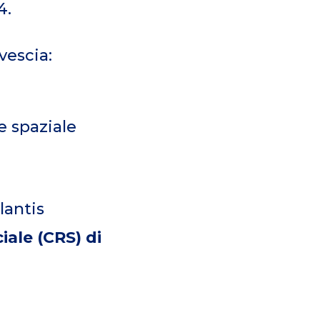
4.
vescia:
e spaziale
lantis
iale (CRS) di