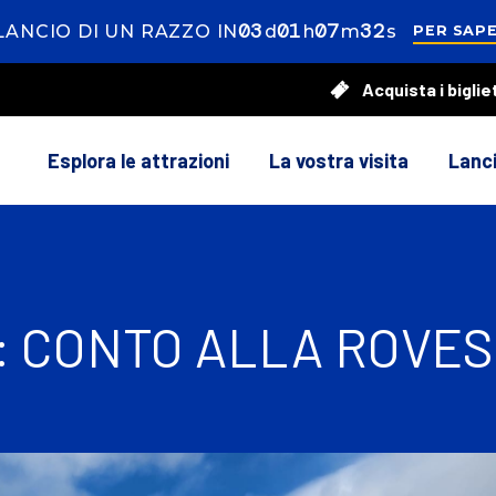
03
ays
01
our
07
inutes
31
econds
ANCIO DI UN RAZZO IN
d
h
m
s
PER SAPE
Acquista i biglie
Esplora le attrazioni
La vostra visita
Lanci
: CONTO ALLA ROVES