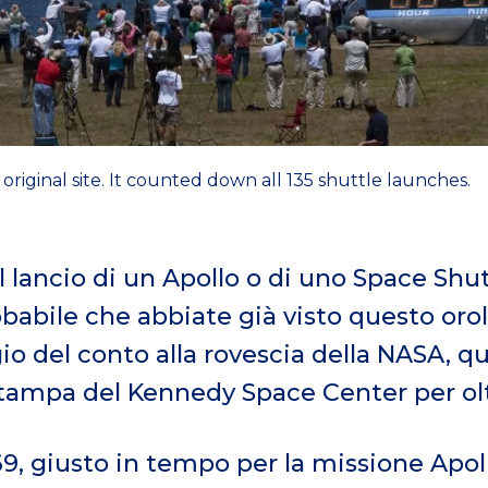
riginal site. It counted down all 135 shuttle launches.
l lancio di un Apollo o di uno Space Shut
obabile che abbiate già visto questo orolo
o del conto alla rovescia della NASA, q
stampa del Kennedy Space Center per olt
69, giusto in tempo per la missione Apoll