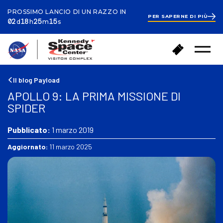
PROSSIMO LANCIO DI UN RAZZO IN
PER SAPERNE DI PIÙ
ays
ours
inutes
econds
2
02
18
25
14
d
h
m
s
days
18
hours
25
T
A
minutes
33
Menu
o
seconds
c
aperto
r
q
n
u
Il blog Payload
a
i
APOLLO 9: LA PRIMA MISSIONE DI
a
s
SPIDER
c
t
a
a
s
Pubblicato:
1 marzo 2019
i
a
b
Aggiornato:
11 marzo 2025
i
g
l
i
e
t
t