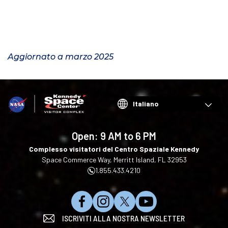
Aggiornato a marzo 2025
Choose
your
language
Open:
9 AM to 6 PM
Complesso visitatori del Centro Spaziale Kennedy
Space Commerce Way, Merritt Island, FL 32953
1.855.433.4210
C
S
S
I
ISCRIVITI ALLA NOSTRA NEWSLETTER
l
e
e
s