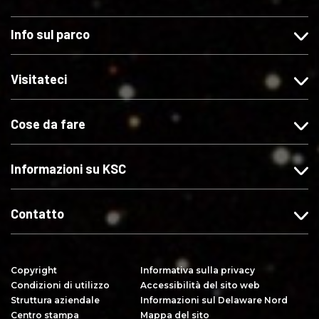
i
g
g
c
c
u
u
r
Info sul parco
c
i
i
i
a
t
c
v
s
e
i
i
Visitateci
u
c
s
t
"
i
u
i
Cose da fare
M
s
X
s
i
u
u
p
I
Y
Informazioni su KSC
i
n
o
a
s
u
c
t
T
Contatto
e
a
u
"
g
b
s
r
e
Copyright
Informativa sulla privacy
u
a
Condizioni di utilizzo
Accessibilità del sito web
F
m
Struttura aziendale
Informazioni sul Delaware Nord
a
Centro stampa
Mappa del sito