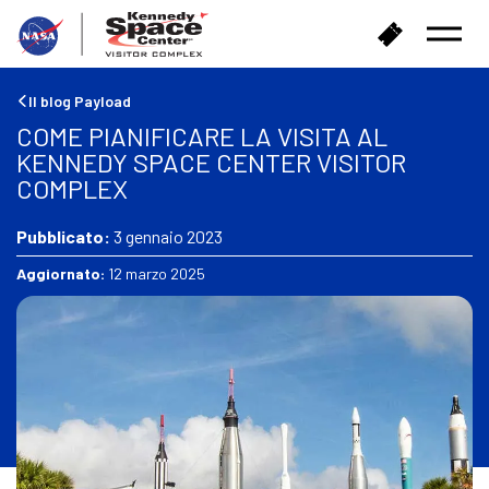
T
A
Menu
o
c
aperto
r
q
n
u
Il blog Payload
a
i
COME PIANIFICARE LA VISITA AL
a
s
KENNEDY SPACE CENTER VISITOR
c
t
COMPLEX
a
a
s
i
a
Pubblicato:
3 gennaio 2023
b
i
Aggiornato:
12 marzo 2025
g
l
i
e
t
t
i