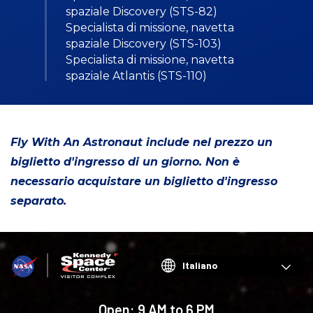
spaziale Discovery (STS-82)
Specialista di missione, navetta
spaziale Discovery (STS-103)
Specialista di missione, navetta
spaziale Atlantis (STS-110)
Fly With An Astronaut include nel prezzo un
biglietto d'ingresso di un giorno. Non è
necessario acquistare un biglietto d'ingresso
separato.
Choose
your
language
Open:
9 AM to 6 PM