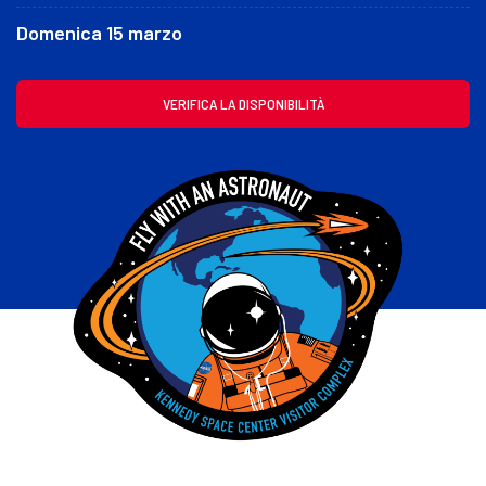
i
Domenica 15 marzo
VERIFICA LA DISPONIBILITÀ