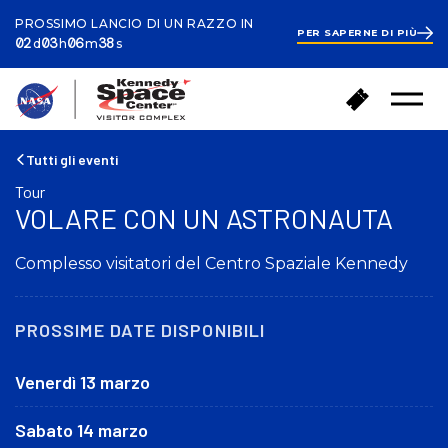
PROSSIMO LANCIO DI UN RAZZO IN
PER SAPERNE DI PIÙ
ays
ours
inutes
econds
2
02
03
06
37
d
h
m
s
days
3
hours
6
T
A
minutes
56
Menu
o
seconds
c
aperto
r
q
n
u
Tutti gli eventi
a
i
Tour
a
s
VOLARE CON UN ASTRONAUTA
c
t
a
a
s
Complesso visitatori del Centro Spaziale Kennedy
i
a
b
i
g
PROSSIME DATE DISPONIBILI
l
i
Venerdì 13 marzo
e
t
Sabato 14 marzo
t