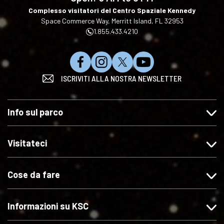
Complesso visitatori del Centro Spaziale Kennedy
Space Commerce Way, Merritt Island, FL 32953
1.855.433.4210
C
S
S
I
ISCRIVITI ALLA NOSTRA NEWSLETTER
l
e
e
s
i
g
g
c
c
u
u
r
Info sul parco
c
i
i
i
a
t
c
v
s
e
i
i
Visitateci
u
c
s
t
"
i
u
i
Cose da fare
M
s
X
s
i
u
u
p
I
Y
Informazioni su KSC
i
n
o
a
s
u