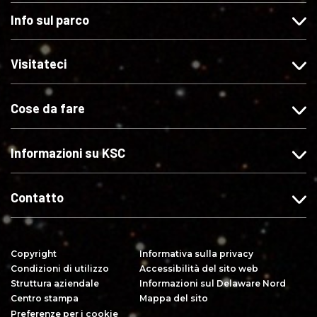
c
u
u
r
Info sul parco
c
i
i
i
a
t
c
v
s
e
i
i
Visitateci
u
c
s
t
"
i
u
i
Cose da fare
M
s
X
s
i
u
u
p
I
Y
Informazioni su KSC
i
n
o
a
s
u
c
t
T
Contatto
e
a
u
"
g
b
s
r
e
Copyright
Informativa sulla privacy
u
a
Condizioni di utilizzo
Accessibilità del sito web
F
m
Struttura aziendale
Informazioni sul Delaware Nord
a
Centro stampa
Mappa del sito
c
Preferenze per i cookie