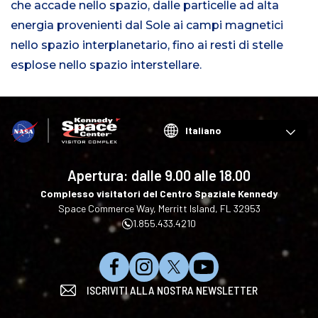
che accade nello spazio, dalle particelle ad alta
energia provenienti dal Sole ai campi magnetici
nello spazio interplanetario, fino ai resti di stelle
esplose nello spazio interstellare.
Choose
your
language
Apertura: dalle
9.00 alle 18.00
Complesso visitatori del Centro Spaziale Kennedy
Space Commerce Way, Merritt Island, FL 32953
1.855.433.4210
C
S
S
I
ISCRIVITI ALLA NOSTRA NEWSLETTER
l
e
e
s
i
g
g
c