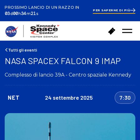
PROSSIMO LANCIO DI UN RAZZO IN
PER SAPERNE DI PIÙ
ays
ours
inutes
econds
3
03
00
34
21
d
h
m
s
days
34
minutes
39
T
A
seconds
Menu
o
c
aperto
r
q
n
u
Tutti gli eventi
a
i
NASA SPACEX FALCON 9 IMAP
a
s
c
t
a
Complesso di lancio 39A - Centro spaziale Kennedy
a
s
i
a
b
i
NET
24 settembre 2025
7:30
g
l
i
e
t
t