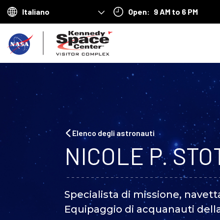
Open:
9 AM to 6 PM
Choose
your
T
language
o
r
n
a
a
Elenco degli astronauti
c
NICOLE P. STO
a
s
Specialista di missione, navett
a
Equipaggio di acquanauti del