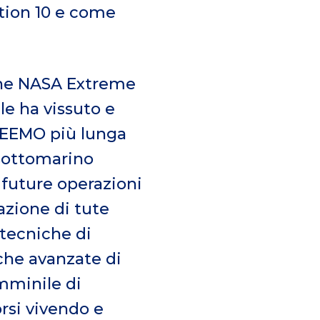
tion 10 e come
ione NASA Extreme
e ha vissuto e
 NEEMO più lunga
a sottomarino
 future operazioni
azione di tute
, tecniche di
che avanzate di
mminile di
orsi vivendo e