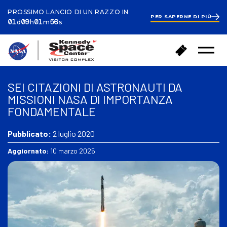
PROSSIMO LANCIO DI UN RAZZO IN
PER SAPERNE DI PIÙ
ay
ours
inute
econds
1
01
09
01
54
d
h
m
s
day
9
hours
2
T
A
minutes
Menu
o
c
aperto
r
q
n
u
SEI CITAZIONI DI ASTRONAUTI DA
a
i
MISSIONI NASA DI IMPORTANZA
a
s
FONDAMENTALE
c
t
a
a
s
Pubblicato:
2 luglio 2020
i
a
b
Aggiornato:
10 marzo 2025
i
g
l
i
e
t
t