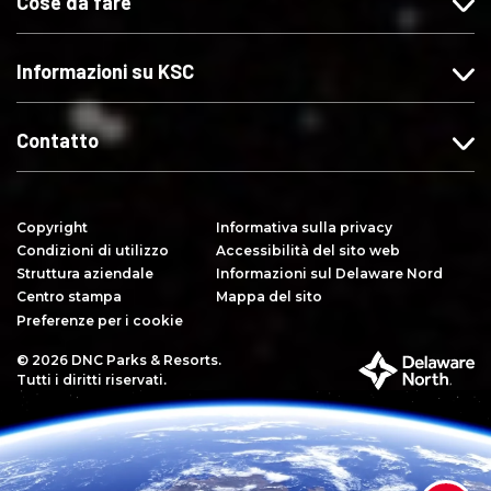
Cose da fare
M
s
X
s
i
u
u
p
I
Y
Informazioni su KSC
i
n
o
a
s
u
c
t
T
Contatto
e
a
u
"
g
b
s
r
e
Copyright
Informativa sulla privacy
u
a
Condizioni di utilizzo
Accessibilità del sito web
F
m
Struttura aziendale
Informazioni sul Delaware Nord
a
Centro stampa
Mappa del sito
c
Preferenze per i cookie
e
© 2026 DNC Parks & Resorts.
P
b
Tutti i diritti riservati.
a
o
r
o
t
k
e