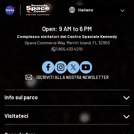
Choose
your
language
Open:
9 AM to 6 PM
Complesso visitatori del Centro Spaziale Kennedy
Space Commerce Way, Merritt Island, FL 32953
1.855.433.4210
C
S
S
I
ISCRIVITI ALLA NOSTRA NEWSLETTER
l
e
e
s
i
g
g
c
c
u
u
r
Info sul parco
c
i
i
i
a
t
c
v
s
e
i
i
Visitateci
u
c
s
t
"
i
u
i