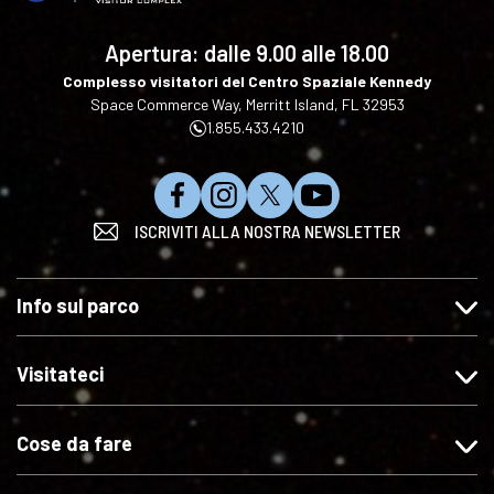
your
language
Apertura: dalle
9.00 alle 18.00
Complesso visitatori del Centro Spaziale Kennedy
Space Commerce Way, Merritt Island, FL 32953
1.855.433.4210
C
S
S
I
ISCRIVITI ALLA NOSTRA NEWSLETTER
l
e
e
s
i
g
g
c
c
u
u
r
Info sul parco
c
i
i
i
a
t
c
v
s
e
i
i
Visitateci
u
c
s
t
"
i
u
i
Cose da fare
M
s
X
s
i
u
u