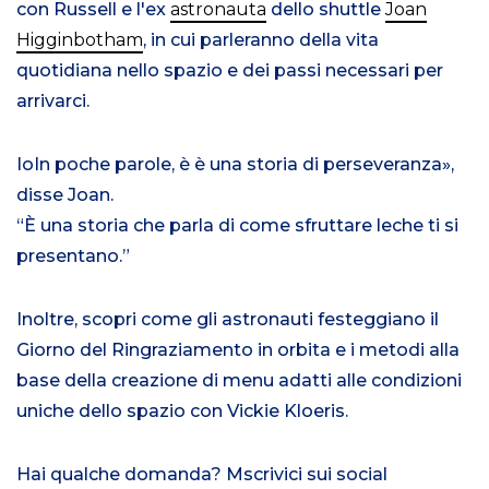
con Russell e l'ex
astronauta
dello shuttle
Joan
Higginbotham
, in cui parleranno della vita
quotidiana nello spazio e
dei passi necessari per
arrivarci
.
Io
In poche parole,
è
è una storia di perseveranza
»,
disse Joan.
“
È una storia che parla di come
sfruttare le
che ti si
presentano.”
Inoltre,
scopri come gli astronauti festeggiano il
Giorno del Ringraziamento
in orbita
e
i metodi alla
base della creazione di menu adatti alle condizioni
uniche dello spazio con Vickie Kloeris.
Hai qualche domanda? M
scrivici sui social