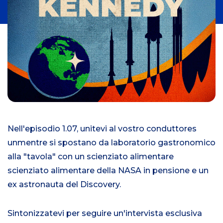
i
Nell'episodio 1.0
7
, unitevi al vostro conduttore
s
un
mentre si spostano da
laboratorio gastronomico
alla
"tavola" con un
scienziato alimentare
scienziato alimentare della NASA in pensione e un
ex
astronauta del Discovery.
Sintonizzatevi per seguire un'intervista esclusiva