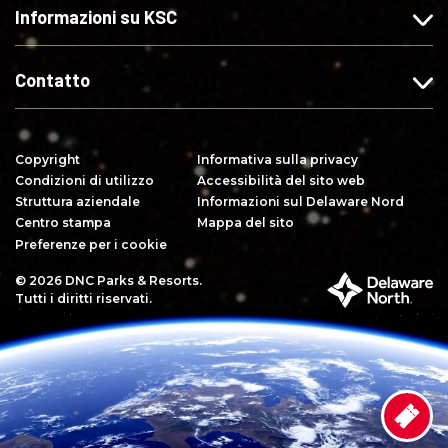
p
I
Y
Informazioni su KSC
i
n
o
a
s
u
c
t
T
Contatto
e
a
u
"
g
b
s
r
e
Copyright
Informativa sulla privacy
u
a
Condizioni di utilizzo
Accessibilità del sito web
F
m
Struttura aziendale
Informazioni sul Delaware Nord
a
Centro stampa
Mappa del sito
c
Preferenze per i cookie
e
© 2026 DNC Parks & Resorts.
P
b
Tutti i diritti riservati.
a
o
r
o
t
k
e
d
e