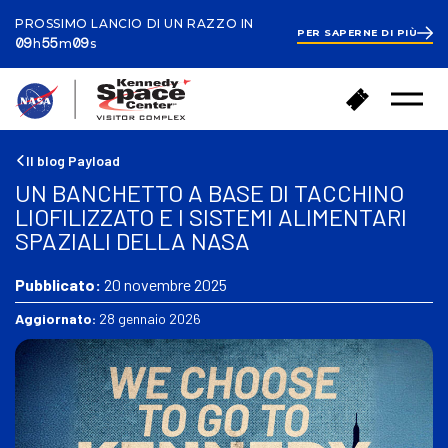
PROSSIMO LANCIO DI UN RAZZO IN
PER SAPERNE DI PIÙ
ours
inutes
econds
9
09
55
09
h
m
s
hours
55
minutes
27
T
A
seconds
Menu
o
c
aperto
r
q
n
u
Il blog Payload
a
i
UN BANCHETTO A BASE DI TACCHINO
a
s
LIOFILIZZATO E I SISTEMI ALIMENTARI
c
t
SPAZIALI DELLA NASA
a
a
s
i
a
Pubblicato:
20 novembre 2025
b
i
Aggiornato:
28 gennaio 2026
g
l
i
e
t
t