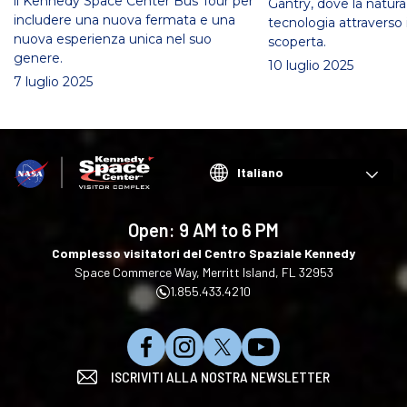
il Kennedy Space Center Bus Tour per
Gantry, dove la natura
includere una nuova fermata e una
tecnologia attraverso i
nuova esperienza unica nel suo
scoperta.
genere.
10 luglio 2025
7 luglio 2025
Choose
your
language
Open:
9 AM to 6 PM
Complesso visitatori del Centro Spaziale Kennedy
Space Commerce Way, Merritt Island, FL 32953
1.855.433.4210
C
S
S
I
ISCRIVITI ALLA NOSTRA NEWSLETTER
l
e
e
s
i
g
g
c