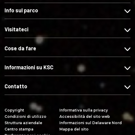
c
u
u
r
Info sul parco
c
i
i
i
a
t
c
v
s
e
i
i
Visitateci
u
c
s
t
"
i
u
i
Cose da fare
M
s
X
s
i
u
u
p
I
Y
Informazioni su KSC
i
n
o
a
s
u
c
t
T
Contatto
e
a
u
"
g
b
s
r
e
Copyright
Informativa sulla privacy
u
a
Condizioni di utilizzo
Accessibilità del sito web
F
m
Struttura aziendale
Informazioni sul Delaware Nord
a
Centro stampa
Mappa del sito
c