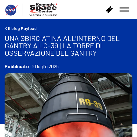
T
A
Menu
o
c
aperto
r
q
n
u
Il blog Payload
a
i
UNA SBIRCIATINA ALL'INTERNO DEL
a
s
GANTRY A LC-39 | LA TORRE DI
c
t
OSSERVAZIONE DEL GANTRY
a
a
s
i
a
Pubblicato:
10 luglio 2025
b
i
g
l
i
e
t
t
i