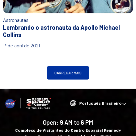
Astronautas
Lembrando o astronauta da Apollo Michael
Collins
1º de abril de 2021
CARREGAR MAIS
Choose
your
language
Open:
9 AM to 6 PM
Complexo de Visitantes do Centro Espacial Kennedy