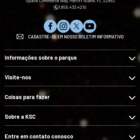
Space Commerce Way, Merritt Island, FL 32953
1.855.433.4210
C
S
S
I
CADASTRE-SE EM NOSSO BOLETIM INFORMATIVO
u
i
i
n
r
g
g
s
t
a
a
c
Informações sobre o parque
a
-
-
r
-
n
n
e
n
o
o
v
Visite-nos
o
s
s
a
s
n
n
-
Coisas para fazer
n
o
o
s
o
I
X
e
F
n
n
Sobre a KSC
a
s
o
c
t
Y
e
a
o
Entre em contato conosco