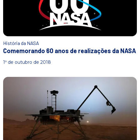
n
i
c
i
a
l
História da NASA
Comemorando 60 anos de realizações da NASA
1º de outubro de 2018