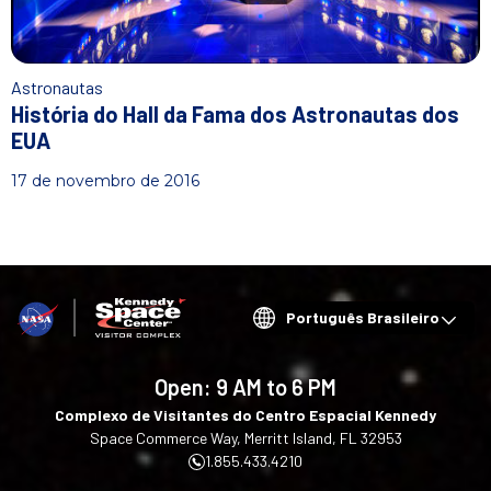
Astronautas
História do Hall da Fama dos Astronautas dos
EUA
17 de novembro de 2016
Choose
your
language
Open:
9 AM to 6 PM
Complexo de Visitantes do Centro Espacial Kennedy
Space Commerce Way, Merritt Island, FL 32953
1.855.433.4210