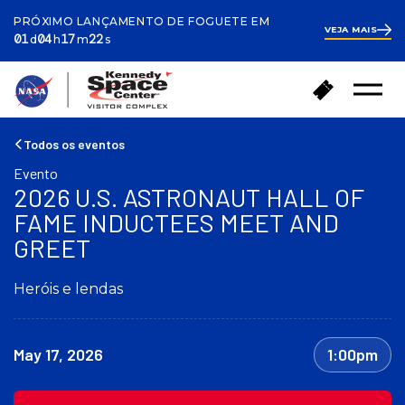
PRÓXIMO LANÇAMENTO DE FOGUETE EM
VEJA MAIS
ay
ours
inutes
econds
1
01
04
17
21
d
h
m
s
day
4
hours
17
V
C
minutes
40
Menu
o
seconds
o
Abrir
l
m
t
p
Todos os eventos
a
r
Evento
r
a
2026 U.S. ASTRONAUT HALL OF
p
r
a
FAME INDUCTEES MEET AND
i
r
n
GREET
a
g
a
r
Heróis e lendas
p
e
á
s
g
s
i
o
May 17, 2026
1:00pm
n
s
a
i