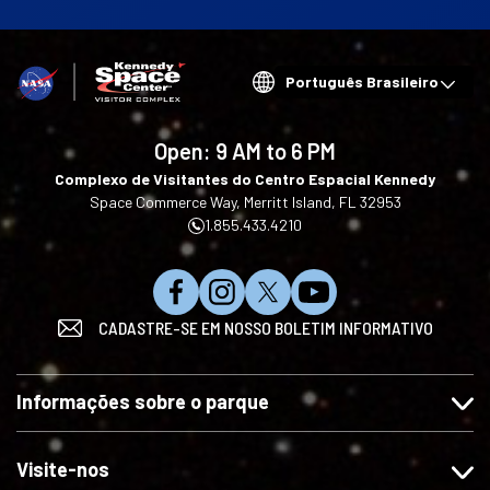
Choose
your
language
Open:
9 AM to 6 PM
Complexo de Visitantes do Centro Espacial Kennedy
Space Commerce Way, Merritt Island, FL 32953
1.855.433.4210
C
S
S
I
CADASTRE-SE EM NOSSO BOLETIM INFORMATIVO
u
i
i
n
r
g
g
s
t
a
a
c
Informações sobre o parque
a
-
-
r
-
n
n
e
n
o
o
v
Visite-nos
o
s
s
a