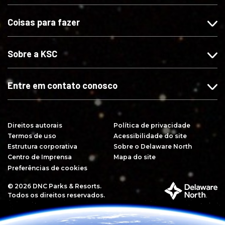
s
n
n
-
Coisas para fazer
n
o
o
s
o
I
X
e
F
n
n
Sobre a KSC
a
s
o
c
t
Y
e
a
o
Entre em contato conosco
b
g
u
o
r
T
o
a
u
Direitos autorais
Política de privacidade
k
m
b
Termos de uso
Acessibilidade do site
e
Estrutura corporativa
Sobre o Delaware North
Centro de Imprensa
Mapa do site
Preferências de cookies
© 2026 DNC Parks & Resorts.
P
Todos os direitos reservados.
a
r
t