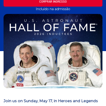
COMPRAR INGRESSO
n
Incluído na admissão
i
c
i
a
l
Join us on Sunday, May 17, in Heroes and Legends