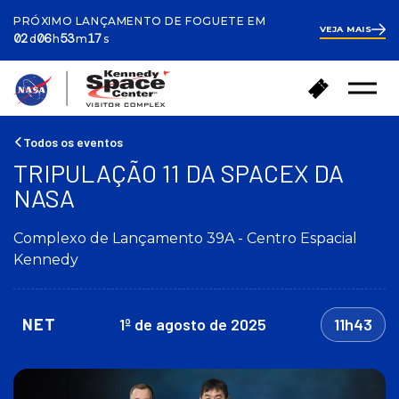
PRÓXIMO LANÇAMENTO DE FOGUETE EM
VEJA MAIS
ays
ours
inutes
econds
2
02
06
53
17
d
h
m
s
days
6
hours
53
V
C
minutes
36
Menu
o
seconds
o
Abrir
l
m
t
p
Todos os eventos
a
r
TRIPULAÇÃO 11 DA SPACEX DA
r
a
NASA
p
r
a
i
r
n
Complexo de Lançamento 39A - Centro Espacial
a
g
Kennedy
a
r
p
e
á
s
g
NET
1º de agosto de 2025
11h43
s
i
o
n
s
a
i