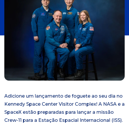
n
i
c
i
a
l
Adicione um lançamento de foguete ao seu dia no
Kennedy Space Center Visitor Complex! A NASA e a
SpaceX estão preparadas para lançar a missão
Crew-11 para a Estação Espacial Internacional (ISS).