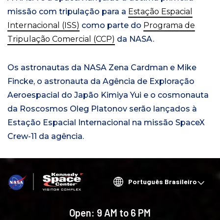
missão com tripulação para a
Estação Espacial
Internacional (ISS)
como parte do
Programa de
Tripulação Comercial (CCP)
da NASA.
Os astronautas da NASA Zena Cardman e Mike
Fincke, o astronauta da Agência de Exploração
Aeroespacial do Japão Kimiya Yui e o cosmonauta
da Roscosmos Oleg Platonov serão lançados à
Estação Espacial Internacional na missão SpaceX
Crew-11 da agência.
Choose
your
language
Open:
9 AM to 6 PM