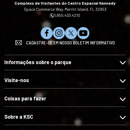
Complexo de Visitantes do Centro Espacial Kennedy
Space Commerce Way, Merritt Island, FL 32953
1.855.433.4210
C
S
S
I
CADASTRE-SE EM NOSSO BOLETIM INFORMATIVO
u
i
i
n
r
g
g
s
t
a
a
c
Informações sobre o parque
a
-
-
r
-
n
n
e
n
o
o
v
Visite-nos
o
s
s
a
s
n
n
-
Coisas para fazer
n
o
o
s
o
I
X
e
F
n
n
Sobre a KSC
a
s
o
c
t
Y