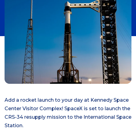
n
i
c
i
a
l
Add a rocket launch to your day at Kennedy Space
Center Visitor Complex! SpaceX is set to launch the
CRS-34 resupply mission to the International Space
Station.