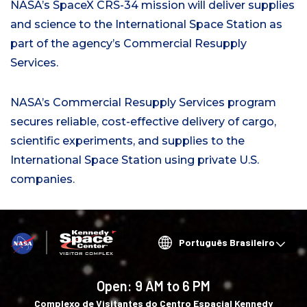
NASA’s SpaceX CRS-34 mission will deliver supplies
and science to the International Space Station as
part of the agency’s Commercial Resupply
Services.
NASA’s Commercial Resupply Services program
secures reliable, cost-effective delivery of cargo,
scientific experiments, and supplies to the
International Space Station using private U.S.
companies.
Choose
your
language
Open:
9 AM to 6 PM
Complexo de Visitantes do Centro Espacial Kennedy