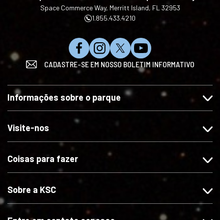
Space Commerce Way, Merritt Island, FL 32953
1.855.433.4210
C
S
S
I
CADASTRE-SE EM NOSSO BOLETIM INFORMATIVO
u
i
i
n
r
g
g
s
t
a
a
c
Informações sobre o parque
a
-
-
r
-
n
n
e
n
o
o
v
Visite-nos
o
s
s
a
s
n
n
-
Coisas para fazer
n
o
o
s
o
I
X
e
F
n
n
Sobre a KSC
a
s
o
c
t
Y
e
a
o