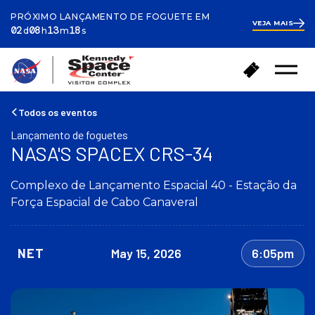
PRÓXIMO LANÇAMENTO DE FOGUETE EM
VEJA MAIS
ays
ours
inutes
econds
2
02
08
13
18
d
h
m
s
days
8
hours
13
V
C
minutes
37
Menu
o
seconds
o
Abrir
l
m
t
p
Todos os eventos
a
r
Lançamento de foguetes
r
a
NASA'S SPACEX CRS-34
p
r
a
i
r
Complexo de Lançamento Espacial 40 - Estação da
n
a
g
Força Espacial de Cabo Canaveral
a
r
p
e
á
s
NET
May 15, 2026
6:05pm
g
s
i
o
n
s
a
i