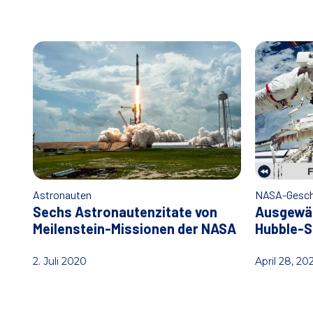
h
H
a
u
s
e
Astronauten
NASA-Gesch
Sechs Astronautenzitate von
Ausgewäh
Meilenstein-Missionen der NASA
Hubble-S
2. Juli 2020
April 28, 20