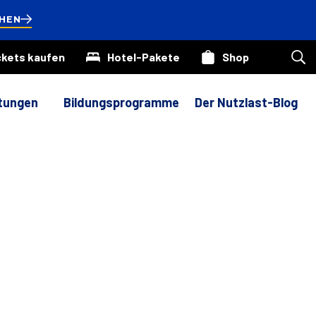
HEN
ckets kaufen
Hotel-Pakete
Shop
Suc
auf
uns
Web
ltungen
Bildungsprogramme
Der Nutzlast-Blog