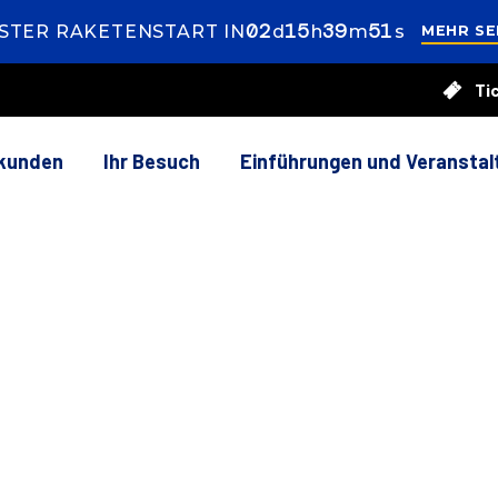
02
ays
15
ours
39
inutes
49
econds
STER RAKETENSTART IN
d
h
m
s
MEHR SE
Ti
40
es
rkunden
Ihr Besuch
Einführungen und Veransta
E