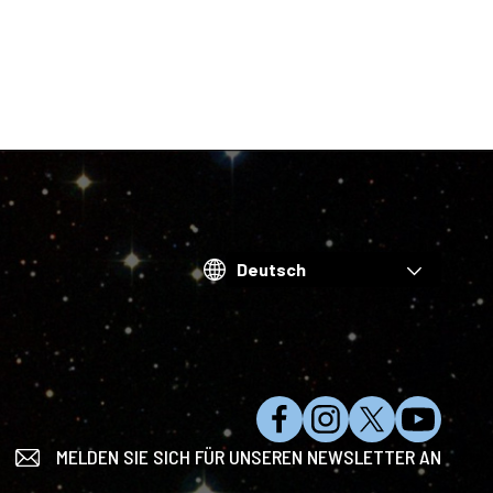
Choose
your
language
M
F
F
A
MELDEN SIE SICH FÜR UNSEREN NEWSLETTER AN
ö
o
o
u
g
l
l
f