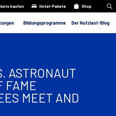
ckets kaufen
Hotel-Pakete
Shop
Suc
auf
uns
Web
ltungen
Bildungsprogramme
Der Nutzlast-Blog
S. ASTRONAUT
F FAME
EES MEET AND