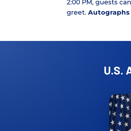
2:00 PM, guests ca
greet.
Autographs w
U.S. 