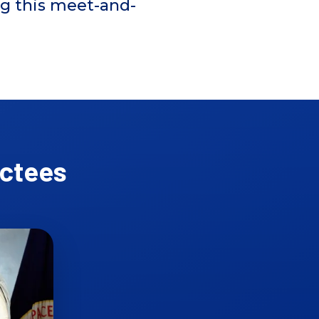
ng this meet-and-
uctees