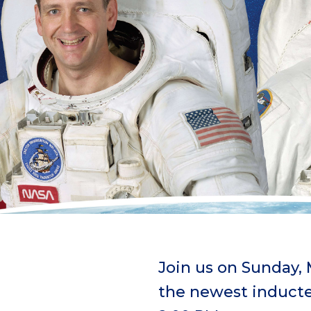
a
u
s
e
Join us on Sunday, 
the newest inductee