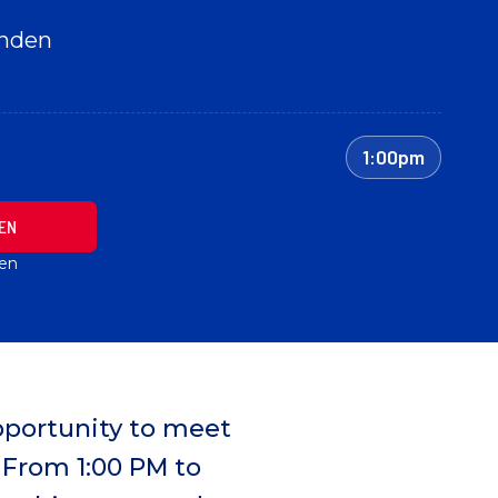
enden
1:00pm
EN
ten
opportunity to meet
 From 1:00 PM to