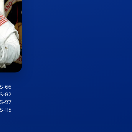
TS-66
TS-82
TS-97
S-115