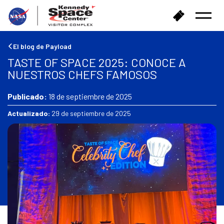
V
C
Abrir
o
o
el
l
m
menú
v
p
El blog de Payload
e
r
TASTE OF SPACE 2025: CONOCE A
r
a
NUESTROS CHEFS FAMOSOS
a
r
l
e
a
Publicado:
18 de septiembre de 2025
n
p
t
Actualizado:
29 de septiembre de 2025
á
r
g
a
i
d
n
a
a
s
d
e
i
n
i
c