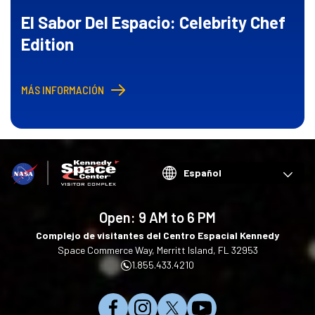
El Sabor Del Espacio: Celebrity Chef
Edition
MÁS INFORMACIÓN
Choose
your
language
Open:
9 AM to 6 PM
Complejo de visitantes del Centro Espacial Kennedy
Space Commerce Way, Merritt Island, FL 32953
1.855.433.4210