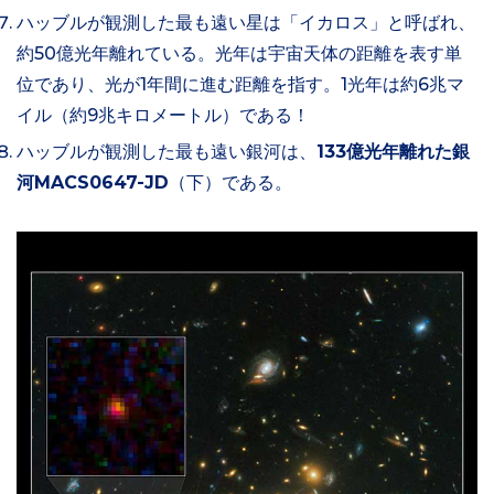
ハッブルが観測した最も遠い星は「イカロス」と呼ばれ、
約50億光年離れている。光年は宇宙天体の距離を表す単
位であり、光が1年間に進む距離を指す。1光年は約6兆マ
イル（約9兆キロメートル）である！
ハッブルが観測した最も遠い銀河は、
133億光年離れた銀
河MACS0647-JD
（下）である。