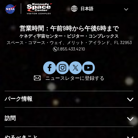
Choose
your
language
営業時間：午前9時から午後6時まで
ケネディ宇宙センター・ビジター・コンプレックス
スペース・コマース・ウェイ、メリット・アイランド、FL 32953
1.855.433.4210
フ
イ
X
Y
ニュースレターに登録する
ェ
ン
で
o
イ
ス
フ
u
ス
タ
ォ
T
パーク情報
ブ
グ
ロ
u
ッ
ラ
ー
b
ク
ム
す
e
訪問
で
を
る
に
い
フ
登
やるべきこと
い
ォ
録