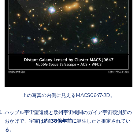
上の写真の内側に見えるMACS0647-JD。
ハッブル宇宙望遠鏡と欧州宇宙機関のガイア宇宙観測所の
おかげで、宇宙
は約138億年前に
誕生したと推定されてい
る。