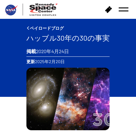
ホ
チ
メ
ー
ケ
ニ
ム
ッ
ュ
へ
ー
ト
ペイロードブログ
を
戻
購
開
ハッブル30年の30の事実
る
入
く
掲載
2020年4月24日
更新
2025年2月20日