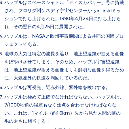
ハッブルはスペースシャトル「ディスカバリー」号に搭載
され、フロリダ州ケネディ宇宙センターからSTS-31ミッ
ションで打ち上げられた。1990年4月24日に打ち上げら
れ、その翌日の4月25日に展開された。
ハッブルは、NASAと欧州宇宙機関による共同の国際プロ
ジェクトである。
地球の大気は特定の波長を遮り、地上望遠鏡が捉える画像
をぼやけさせてしまう。そのため、ハッブル宇宙望遠鏡
は、地上望遠鏡が捉える画像よりも鮮明な画像を得るため
に、大気圏外の軌道を周回しているのだ。
ハッブルは可視光、近赤外線、紫外線を検出する。
ハッブルは極めて正確でなければならない。ハッブルは、
7/1000秒角の誤差もなく焦点を合わせなければならな
い。これは、1マイル（約1.6km）先から見た人間の髪の
毛の太さに相当する！