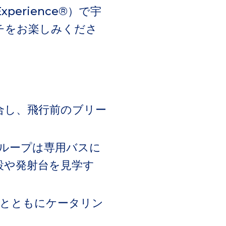
perience®）で宇
チをお楽しみくださ
合し、飛行前のブリー
。
ループは専用バスに
設や発射台を見学す
ドとともにケータリン