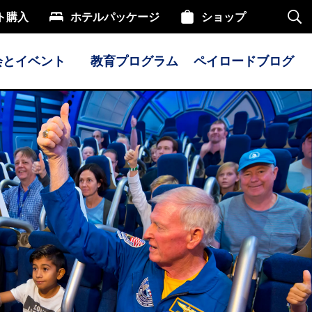
ト購入
ホテルパッケージ
ショップ
サ
イ
ト
内
会とイベント
教育プログラム
ペイロードブログ
検
索