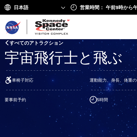
営業時間：
午前9時から
Choose
your
ホ
language
ー
すべてのアトラクション
ム
宇宙飛行士と飛ぶ
へ
戻
る
車椅子対応
運動能力、身長、体重の
要事前予約
5時間