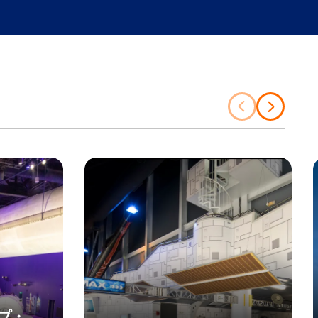
前
次
の
の
項
項
目
目
プ・