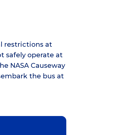
 restrictions at
t safely operate at
r the NASA Causeway
isembark the bus at