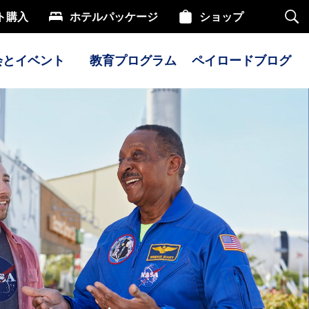
ト購入
ホテルパッケージ
ショップ
サ
イ
ト
内
会とイベント
教育プログラム
ペイロードブログ
検
索