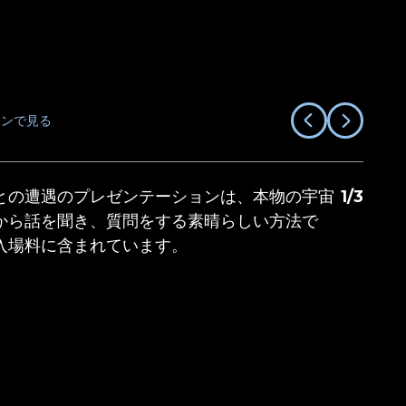
ーンで見る
前
次
へ
の
ペ
ー
ジ
との遭遇のプレゼンテーションは、本物の宇宙
1
/
3
から話を聞き、質問をする素晴らしい方法で
入場料に含まれています。