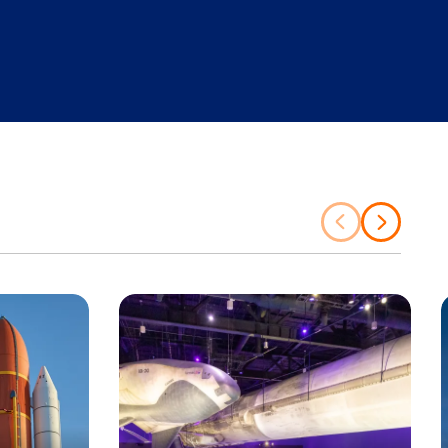
前
次
の
の
項
項
目
目