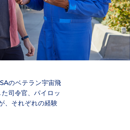
SAのベテラン宇宙飛
した司令官、パイロッ
が、それぞれの経験