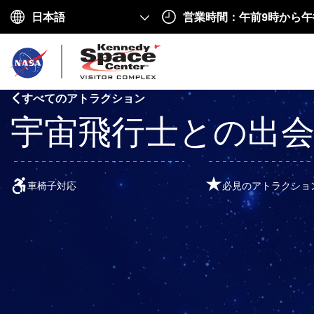
営業時間：午前9時から午
Choose
your
ホ
language
ー
すべてのアトラクション
ム
宇宙飛行士との出
へ
戻
る
車椅子対応
必見のアトラクショ