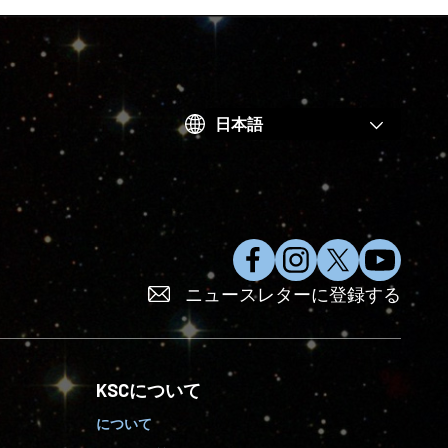
Choose
your
language
フ
イ
X
Y
ニュースレターに登録する
ェ
ン
で
o
イ
ス
フ
u
ス
タ
ォ
T
ブ
グ
ロ
u
KSCについて
ッ
ラ
ー
b
ク
ム
す
e
について
で
を
る
に