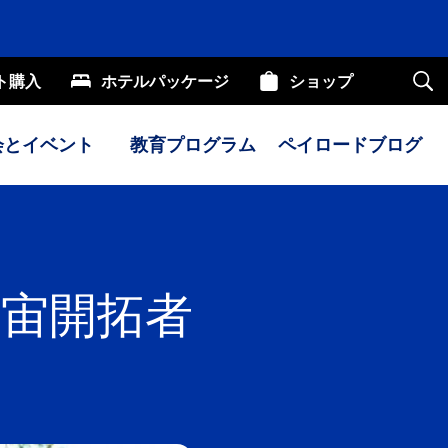
ト購入
ホテルパッケージ
ショップ
サ
イ
ト
内
会とイベント
教育プログラム
ペイロードブログ
検
索
宇宙開拓者