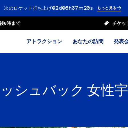
02
ays
06
ours
37
inutes
19
econds
次のロケット打ち上げ
d
h
m
s
もっと見る
2
days
6
後6時まで
チケッ
hours
37
minutes
42
seconds
アトラクション
あなたの訪問
発表
ッシュバック 女性