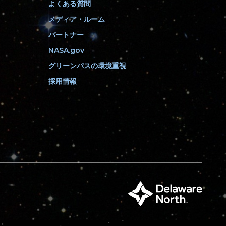
よくある質問
い
フ
登
い
ォ
録
メディア・ルーム
ね
ロ
す
パートナー
ー
る
NASA.gov
す
グリーンパスの環境重視
る
採用情報
デ
ラ
ウ
ェ