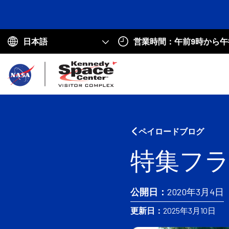
営業時間：午前9時から午
Choose
your
ホ
language
ー
ム
へ
ペイロードブログ
戻
特集フラ
る
公開日：
2020年3月4日
更新日：
2025年3月10日