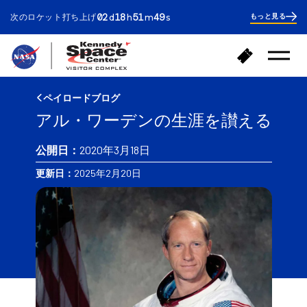
ays
ours
inutes
econds
02
18
51
49
次のロケット打ち上げ
もっと見る
d
h
m
s
2
days
18
hours
52
ホ
チ
minutes
メ
ー
ケ
ニ
ム
ッ
ュ
へ
ー
ト
ペイロードブログ
を
戻
購
開
アル・ワーデンの生涯を讃える
る
入
く
公開日：
2020年3月18日
更新日：
2025年2月20日