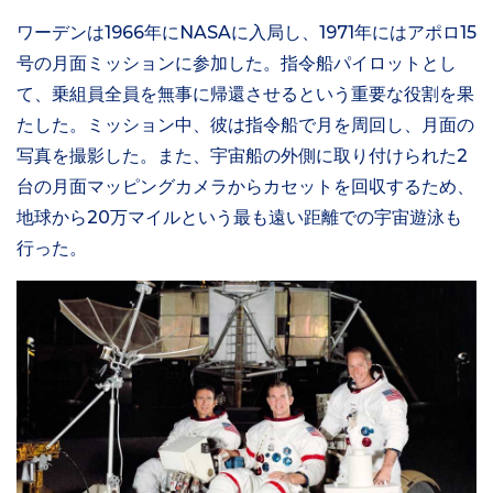
ワーデンは1966年にNASAに入局し、1971年にはアポロ15
号の月面ミッションに参加した。指令船パイロットとし
て、乗組員全員を無事に帰還させるという重要な役割を果
たした。ミッション中、彼は指令船で月を周回し、月面の
写真を撮影した。また、宇宙船の外側に取り付けられた2
台の月面マッピングカメラからカセットを回収するため、
地球から20万マイルという最も遠い距離での宇宙遊泳も
行った。