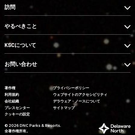
ク
ム
す
e
訪問
で
を
る
に
い
フ
登
やるべきこと
い
ォ
録
ね
ロ
す
ー
る
KSCについて
す
る
お問い合わせ
著作権
プライバシーポリシー
利用規約
ウェブサイトのアクセシビリティ
会社組織
デラウェア・ノースについて
プレスセンター
サイトマップ
クッキーの設定
© 2026 DNC Parks & Resorts.
デ
全著作権所有。
ラ