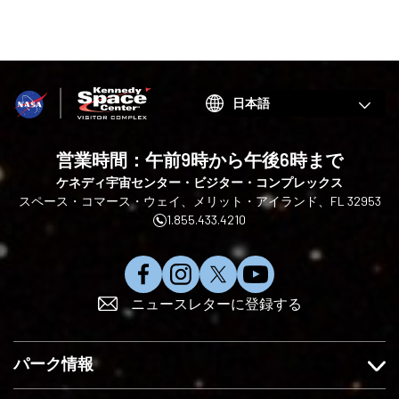
Choose
your
language
営業時間：午前9時から午後6時まで
ケネディ宇宙センター・ビジター・コンプレックス
スペース・コマース・ウェイ、メリット・アイランド、FL 32953
1.855.433.4210
フ
イ
X
Y
ニュースレターに登録する
ェ
ン
で
o
イ
ス
フ
u
ス
タ
ォ
T
パーク情報
ブ
グ
ロ
u
ッ
ラ
ー
b