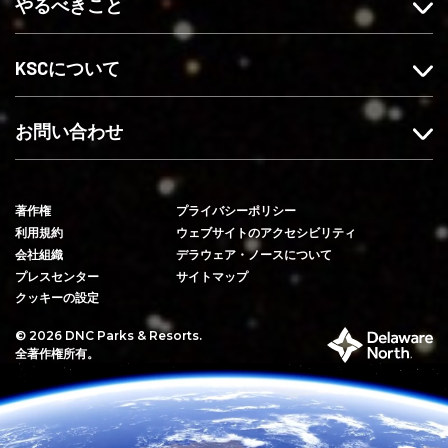
やるべきこと
い
ォ
録
ね
ロ
す
ー
る
KSCについて
す
る
お問い合わせ
著作権
プライバシーポリシー
利用規約
ウェブサイトのアクセシビリティ
会社組織
デラウェア・ノースについて
プレスセンター
サイトマップ
クッキーの設定
© 2026 DNC Parks & Resorts.
デ
全著作権所有。
ラ
ウ
ェ
ア