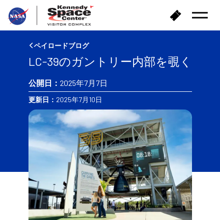
ホ
チ
メ
ー
ケ
ニ
ム
ッ
ュ
へ
ー
ト
ペイロードブログ
を
戻
購
開
LC-39のガントリー内部を覗く
る
入
く
公開日：
2025年7月7日
更新日：
2025年7月10日