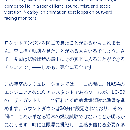
the gantry. When the show countdown reaches zero, it
comes to life in a roar of light, sound, mist, and static
vibration. Nearby, an animation test loops on outward-
facing monitors.
ロケットエンジンを間近で見たことがあるかもしれませ
ん。空に描く軌跡を見たことがある人もいるでしょう。さ
て、今回は試験燃焼の最中にその真下に入ることができる
チャンスです――しかも、完全に安全です。
この架空のシミュレーションでは、一日の間に、NASAの
エンジニアと彼のAIアシスタントであるソールが、LC-39
の「ザ・ガントリー」で行われる静的燃焼試験の準備を進
めます。カウントダウンは30分に設定されており、その
間に、これが単なる通常の燃焼試験ではないことが明らか
になります。時には限界に挑戦し、直感を信じる必要があ