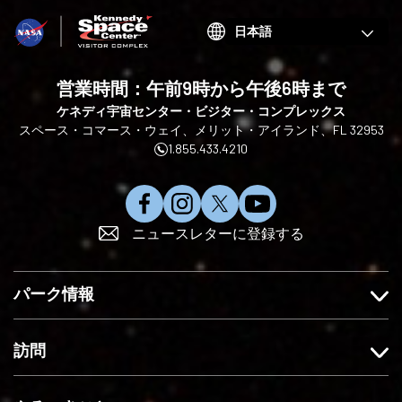
Choose
your
language
営業時間：午前9時から午後6時まで
ケネディ宇宙センター・ビジター・コンプレックス
スペース・コマース・ウェイ、メリット・アイランド、FL 32953
1.855.433.4210
フ
イ
X
Y
ニュースレターに登録する
ェ
ン
で
o
イ
ス
フ
u
ス
タ
ォ
T
パーク情報
ブ
グ
ロ
u
ッ
ラ
ー
b
ク
ム
す
e
訪問
で
を
る
に
い
フ
登