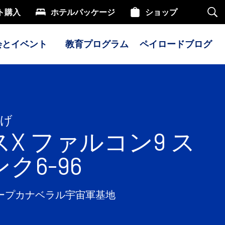
ト購入
ホテルパッケージ
ショップ
サ
イ
ト
内
会とイベント
教育プログラム
ペイロードブログ
検
索
上げ
X ファルコン9 ス
ク6-96
 ケープカナベラル宇宙軍基地