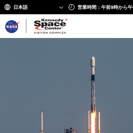
営業時間：午前9時から午
Choose
your
ホ
language
ー
ム
へ
戻
る