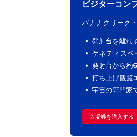
ビジターコン
バナナクリーク
発射台を離れ
ケネディスペ
発射台から約6
打ち上げ観覧
宇宙の専門家
入場券を購入する