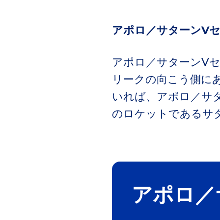
アポロ／サターンV
アポロ／サターンV
リークの向こう側に
いれば、アポロ／サ
のロケットであるサ
アポロ／