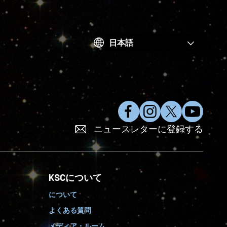
Choose
your
language
フ
イ
X
Y
ニュースレターに登録する
ェ
ン
で
o
イ
ス
フ
u
ス
タ
ォ
T
ブ
グ
ロ
u
KSCについて
ッ
ラ
ー
b
ク
ム
す
e
について
で
を
る
に
よくある質問
い
フ
登
い
ォ
録
メディア・ルーム