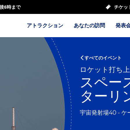
後6時まで
チケッ
アトラクション
あなたの訪問
発表
すべてのイベント
ロケット打ち
スペース
ターリン
宇宙発射場40 -