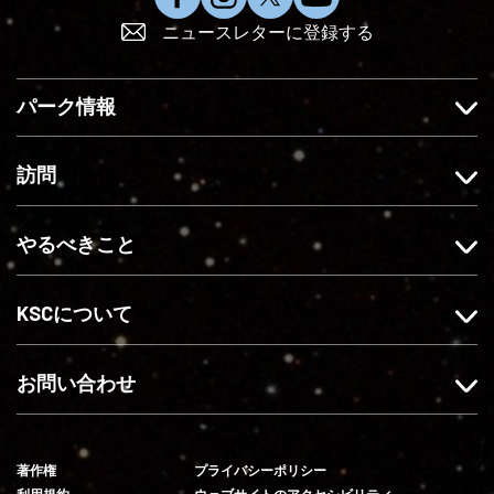
フ
イ
X
Y
ニュースレターに登録する
ェ
ン
で
o
イ
ス
フ
u
ス
タ
ォ
T
パーク情報
ブ
グ
ロ
u
ッ
ラ
ー
b
ク
ム
す
e
訪問
で
を
る
に
い
フ
登
やるべきこと
い
ォ
録
ね
ロ
す
ー
る
KSCについて
す
る
お問い合わせ
著作権
プライバシーポリシー