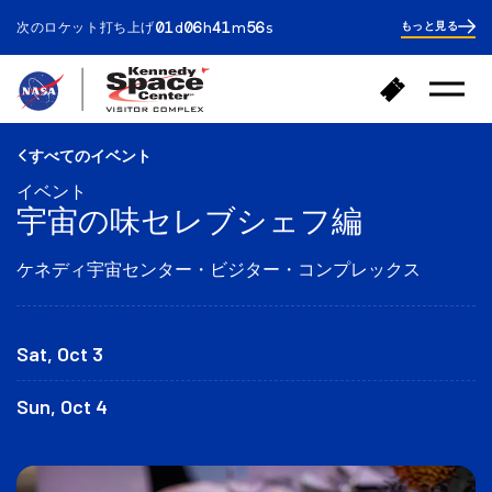
ay
ours
inutes
econds
01
06
41
55
次のロケット打ち上げ
もっと見る
d
h
m
s
1
day
6
hours
42
ホ
チ
minutes
メ
ー
ケ
ニ
ム
ッ
ュ
へ
ー
ト
すべてのイベント
を
戻
購
開
イベント
る
入
く
宇宙の味セレブシェフ編
ケネディ宇宙センター・ビジター・コンプレックス
Sat, Oct 3
Sun, Oct 4