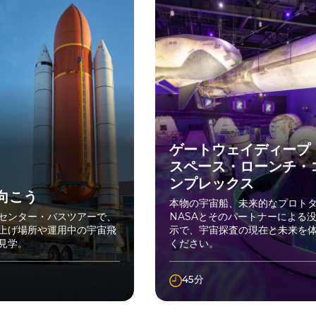
ゲートウェイディープ
スペース・ローンチ・
ンプレックス
向こう
本物の宇宙船、未来的なプロト
センター・バスツアーで、
NASAとそのパートナーによる
上げ場所や運用中の宇宙飛
示で、宇宙探査の現在と未来を
見学。
ください。
45分