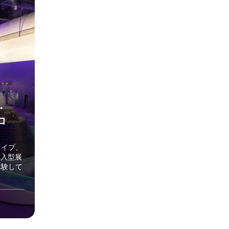
・
コ
タイプ、
没入型展
体験して