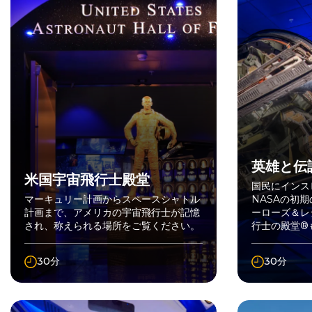
英雄と伝
米国宇宙飛行士殿堂
国民にインス
マーキュリー計画からスペースシャトル
NASAの初
計画まで、アメリカの宇宙飛行士が記憶
ーローズ＆レ
され、称えられる場所をご覧ください。
行士の殿堂®
30分
30分