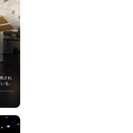
上映され
ている。