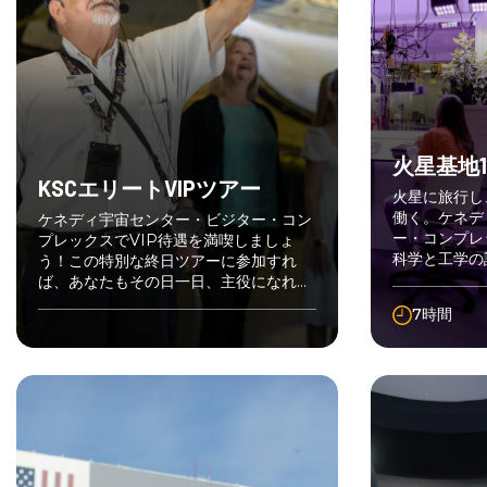
火星基地
KSCエリートVIPツアー
火星に旅行し
働く。ケネデ
ケネディ宇宙センター・ビジター・コン
ー・コンプレ
プレックスでVIP待遇を満喫しましょ
科学と工学の
う！この特別な終日ツアーに参加すれ
ば、あなたもその日一日、主役になれま
す。少人数制の親密なグループで、知識
7時間
豊富な宇宙の専門家をガイドに迎え、ビ
ジター・コンプレックスが提供するすべ
ての魅力を体験してください。