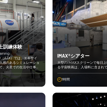
士訓練体験
aining
IMAX®シアター
ce®（ATX）では、エキサイ
入感のあるシミュレーショ
大型のIMAXスクリーンで毎日
て、火星での生活や仕事を
る宇宙映画は、入場料に含まれ
未来の宇宙探検家のクルー
ょう。
1時間