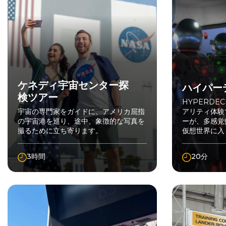
ケネディ宇宙センター探
ハイパー
検ツアー
HYPERD
宇宙の専門家をガイドに、アメリカ屈指
アリティ体験
の宇宙港を巡り、途中、象徴的な写真を
ーが、多感覚
撮るために立ち寄ります。
仮想世界に入
3時間
20分