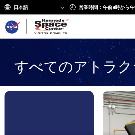
営業時間：午前9時から午
Choose
your
ホ
language
ー
ム
へ
すべてのアトラク
戻
る