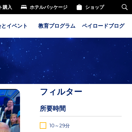
ト購入
ホテルパッケージ
ショップ
サ
イ
ト
内
会とイベント
教育プログラム
ペイロードブログ
検
索
フィルター
所要時間
10～29分