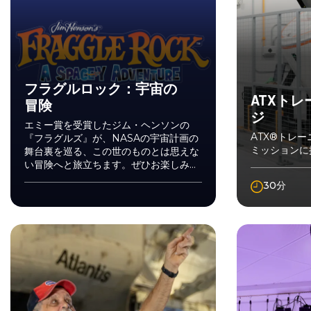
フラグルロック：宇宙の
ATXト
冒険
ジ
エミー賞を受賞したジム・ヘンソンの
ATX®トレ
『フラグルズ』が、NASAの宇宙計画の
ミッションに
舞台裏を巡る、この世のものとは思えな
い冒険へと旅立ちます。ぜひお楽しみく
ださい！
30分