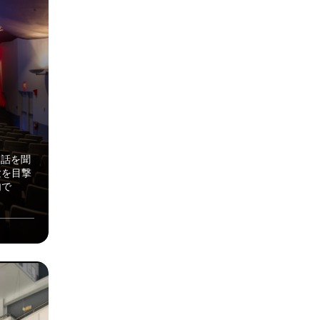
ら話を聞
験を目撃
内で
。