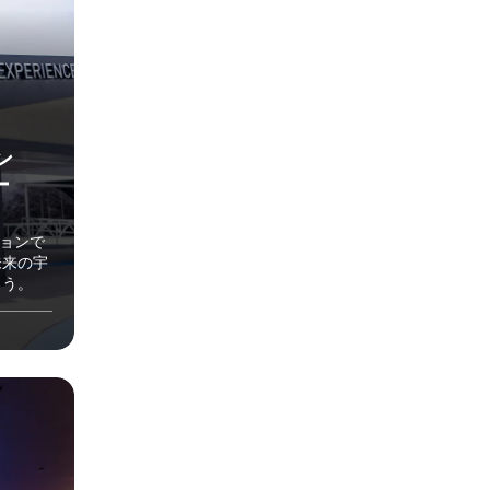
ン
ー
ションで
未来の宇
ょう。