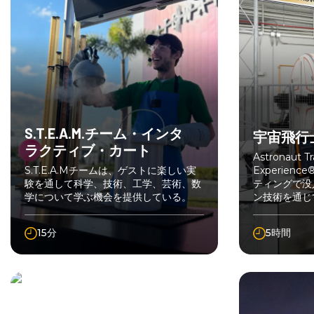
S.T.E.A.M.チーム・インタ
宇宙飛行
ラクティブ・カート
Astronaut Tr
S.T.E.A.Mチームは、ゲストに楽しい実
Experien
験を通して科学、技術、工学、芸術、数
ティングで没
学について学ぶ機会を提供している。
ン技術を通じ
訓練します。
に加わりまし
15分
5時間