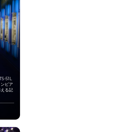
-51L
ロンビア
称える記