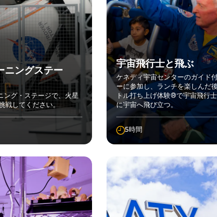
宇宙飛行士と飛ぶ
レーニングステー
ケネディ宇宙センターのガイド
ーに参加し、ランチを楽しんだ
ーニング・ステージで、火星
トル打ち上げ体験®で宇宙飛行士
挑戦してください。
に宇宙へ飛び立つ。
5時間