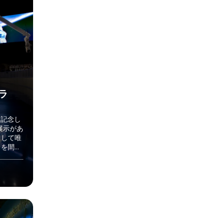
ラ
を記念し
展示があ
として唯
スを間近