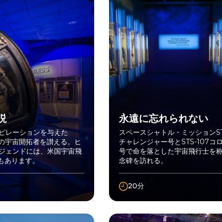
説
永遠に忘れられない
ピレーションを与えた
スペースシャトル・ミッションSTS
期の宇宙開拓者を讃える。ヒ
チャレンジャー号とSTS-107コ
ジェンドには、米国宇宙飛
号で命を落とした宇宙飛行士を
もあります。
念碑を訪れる。
20分