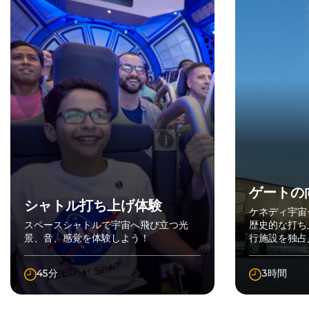
ゲートの
シャトル打ち上げ体験
ケネディ宇宙
スペースシャトルで宇宙へ飛び立つ光
歴史的な打ち
景、音、感覚を体験しよう！
行施設を独占
45分
3時間