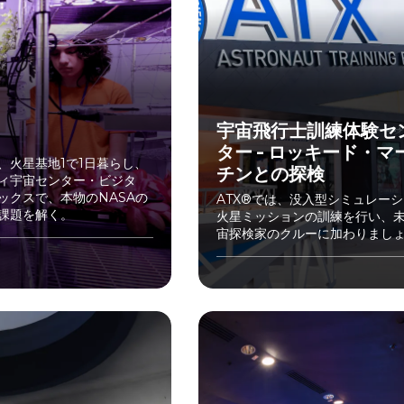
宇宙飛行士訓練体験セ
1
ター - ロッキード・マ
、火星基地1で1日暮らし、
チンとの探検
ィ宇宙センター・ビジタ
ックスで、本物のNASAの
ATX®では、没入型シミュレー
課題を解く。
火星ミッションの訓練を行い、
宙探検家のクルーに加わりまし