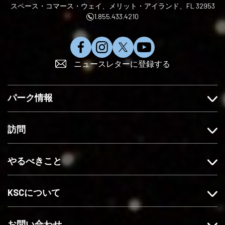
スペース・コマース・ウェイ、メリット・アイランド、FL 32953
1.855.433.4210
フ
イ
X
Y
ニュースレターに登録する
ェ
ン
で
o
イ
ス
フ
u
ス
タ
ォ
T
パーク情報
ブ
グ
ロ
u
ッ
ラ
ー
b
ク
ム
す
e
訪問
で
を
る
に
い
フ
登
やるべきこと
い
ォ
録
ね
ロ
す
ー
る
KSCについて
す
る
お問い合わせ