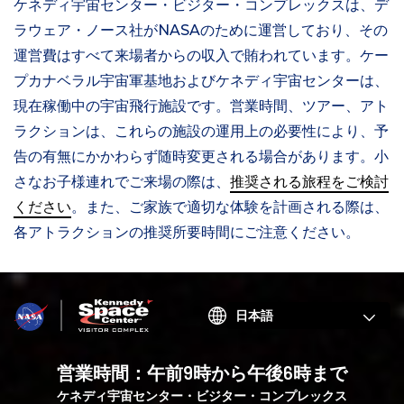
ケネディ宇宙センター・ビジター・コンプレックスは、デ
ラウェア・ノース社がNASAのために運営しており、その
運営費はすべて来場者からの収入で賄われています。ケー
プカナベラル宇宙軍基地およびケネディ宇宙センターは、
現在稼働中の宇宙飛行施設です。営業時間、ツアー、アト
ラクションは、これらの施設の運用上の必要性により、予
告の有無にかかわらず随時変更される場合があります。小
さなお子様連れでご来場の際は、
推奨される旅程をご検討
ください
。また、ご家族で適切な体験を計画される際は、
各アトラクションの推奨所要時間にご注意ください。
Choose
your
language
営業時間：午前9時から午後6時まで
ケネディ宇宙センター・ビジター・コンプレックス