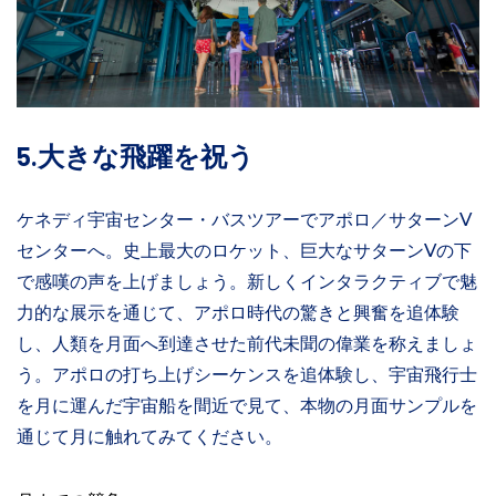
5.大きな飛躍を祝う
ケネディ宇宙センター・バスツアーでアポロ／サターンV
センターへ。史上最大のロケット、巨大なサターンVの下
で感嘆の声を上げましょう。新しくインタラクティブで魅
力的な展示を通じて、アポロ時代の驚きと興奮を追体験
し、人類を月面へ到達させた前代未聞の偉業を称えましょ
う。アポロの打ち上げシーケンスを追体験し、宇宙飛行士
を月に運んだ宇宙船を間近で見て、本物の月面サンプルを
通じて月に触れてみてください。