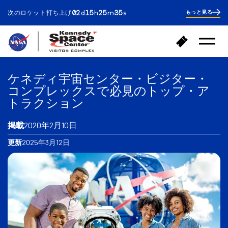
ays
ours
inutes
econds
02
15
25
34
次のロケット打ち上げ
もっと見る
d
h
m
s
2
days
15
hours
25
ホ
チ
minutes
53
メ
ー
ケ
ニ
seconds
ム
ッ
ュ
へ
ー
ト
ケネディ宇宙センター・ビジター・
を
戻
購
開
コンプレックスで必見のトップ・ア
る
入
く
トラクション
掲載
2020年2月10日
更新
2025年3月12日