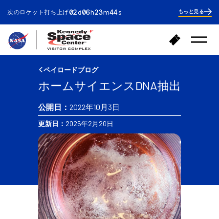
ays
ours
inutes
econds
02
06
23
44
次のロケット打ち上げ
もっと見る
d
h
m
s
2
days
6
hours
24
ホ
チ
minutes
メ
ー
ケ
ニ
ム
ッ
ュ
へ
ー
ト
ペイロードブログ
を
戻
購
開
ホームサイエンスDNA抽出
る
入
く
公開日：
2022年10月3日
更新日：
2025年2月20日