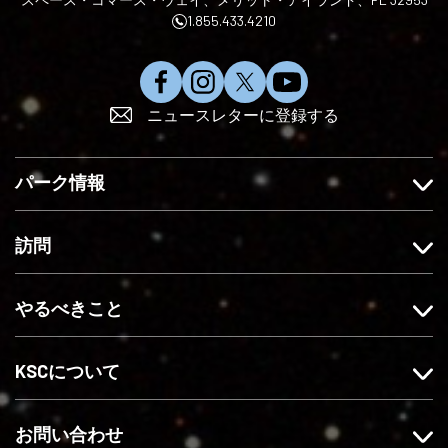
1.855.433.4210
フ
イ
X
Y
ニュースレターに登録する
ェ
ン
で
o
イ
ス
フ
u
ス
タ
ォ
T
パーク情報
ブ
グ
ロ
u
ッ
ラ
ー
b
ク
ム
す
e
訪問
で
を
る
に
い
フ
登
やるべきこと
い
ォ
録
ね
ロ
す
ー
る
KSCについて
す
る
お問い合わせ