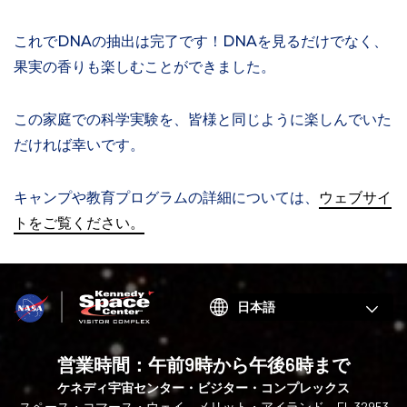
これでDNAの抽出は完了です！DNAを見るだけでなく、
果実の香りも楽しむことができました。
この家庭での科学実験を、皆様と同じように楽しんでいた
だければ幸いです。
キャンプや教育プログラムの詳細については、
ウェブサイ
トをご覧ください。
Choose
your
language
営業時間：午前9時から午後6時まで
ケネディ宇宙センター・ビジター・コンプレックス
スペース・コマース・ウェイ、メリット・アイランド、FL 32953