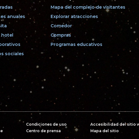
radas
Mapa del complejo de visitantes
es anuales
Explorar atracciones
sita
Comedor
 hotel
Compras
porativos
Programas educativos
s sociales
Condiciones de uso
Accesibilidad del sitio
te
Centro de prensa
Mapa del sitio