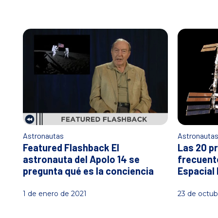
p
á
g
i
n
a
d
e
Astronautas
Astronauta
i
Featured Flashback El
Las 20 p
astronauta del Apolo 14 se
frecuent
n
pregunta qué es la conciencia
Espacial 
i
1 de enero de 2021
23 de octub
c
i