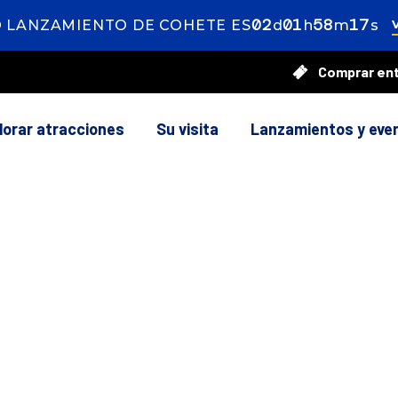
02
ays
01
our
58
inutes
15
ec
 LANZAMIENTO DE COHETE ES
d
h
m
s
Comprar en
lorar atracciones
Su visita
Lanzamientos y eve