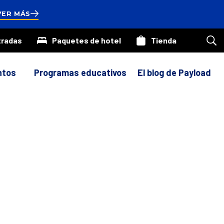
onds
VER MÁS
tradas
Paquetes de hotel
Tienda
Bus
en
nue
siti
ntos
Programas educativos
El blog de Payload